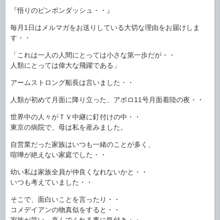
『悟りのピンポンダッシュ・・』
毎月1日はメルマガをお送りしている大切な理由をお届けしま
す・・
「これは一人の人間にとっては小さな第一歩だが・・
人類にとっては偉大な飛躍である」
アームストロング船長は言いました・・
人類が初めて月面に降り立った、アポロ11号月面着陸の夜・・
世界中の人々がＴＶ中継に釘付けの中・・
東京の病院で、母は私を産みました。
自営業だった家族はいつも一緒のことが多く、
喧嘩が絶えない家庭でした・・
幼い私は家族全員が仲良くなれないかと・・
いつも考えていました・・
そこで、面白いことを言ったり・・
コメデイアンの物真似をすると・・
家族が笑い、喜んでくれる事に気付き・・