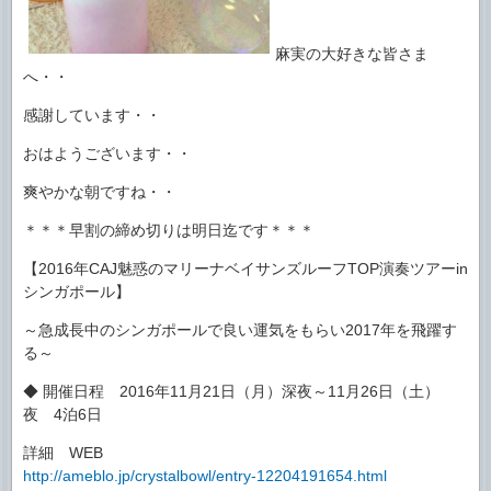
麻実の大好きな皆さま
へ・・
感謝しています・・
おはようございます・・
爽やかな朝ですね・・
＊＊＊早割の締め切りは明日迄です＊＊＊
【2016年CAJ魅惑のマリーナベイサンズルーフTOP演奏ツアーin
シンガポール】
～急成長中のシンガポールで良い運気をもらい2017年を飛躍す
る～
◆ 開催日程 2016年11月21日（月）深夜～11月26日（土）
夜 4泊6日
詳細 WEB
http://ameblo.jp/crystalbowl/entry-12204191654.html