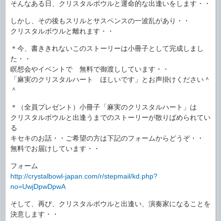
そんなある日、クリスタルボウルと運命的な出逢いをします・・
しかし、その後もスリルとサスペンスの一波乱があり・・
クリスタルボウルと離れます・・
＊今、書ききれないこのストーリーは小冊子として完成しまし
た・・
瞑想会やイベントで 無料で御渡ししています・・
「麻実のクリスタルハート ほしいです」とお声掛けください＾
＾
＊（全員プレゼント）小冊子「麻実のクリスタルハート」は
クリスタルボウルと出逢うまでのストーリーが散りばめられてい
る
キセキのお話・・ご希望の方は下記のフォームからどうぞ・・
無料でお届けしています・・
フォーム
http://crystalbowl-japan.com/r/stepmail/kd.php?
no=UwjDpwDpwA
そして、再び、クリスタルボウルと出逢い、演奏家になることを
決意します・・