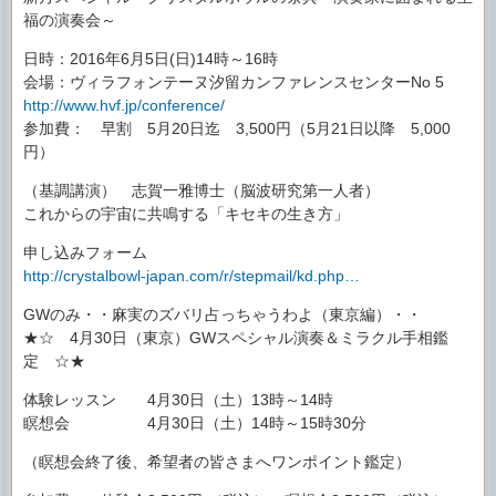
福の演奏会～
日時：2016年6月5日(日)14時～16時
会場：ヴィラフォンテーヌ汐留カンファレンスセンターNo 5
http://www.hvf.jp/conference/
参加費： 早割 5月20日迄 3,500円（5月21日以降 5,000
円）
（基調講演） 志賀一雅博士（脳波研究第一人者）
これからの宇宙に共鳴する「キセキの生き方」
申し込みフォーム
http://crystalbowl-japan.com/r/stepmail/kd.php…
GWのみ・・麻実のズバリ占っちゃうわよ（東京編）・・
★☆ 4月30日（東京）GWスペシャル演奏＆ミラクル手相鑑
定 ☆★
体験レッスン 4月30日（土）13時～14時
瞑想会 4月30日（土）14時～15時30分
（瞑想会終了後、希望者の皆さまへワンポイント鑑定）