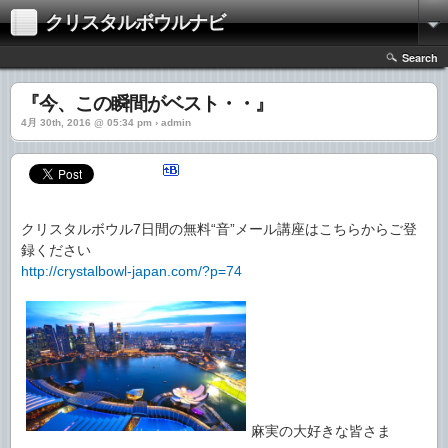
クリスタルボウルナビ
Search
『今、この瞬間がベスト・・』
4月 30th, 2016 @ 05:34 pm › admin
クリスタルボウル7日間の無料“音”メール講座はこちらからご登
録ください
http://crystalbowl-japan.com/?p=74
麻実の大好きな皆さま