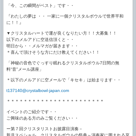
「今、この瞬間がベスト」です・・
『わたしの夢は ・・ 一家に一個クリスタルボウルで世界平和
に！！』
▼クリスタルハートで運が良くなりたい方！！大募集！！
以下のメルアドに空送信頂くと・・
明日から・・メルマガが届きます・・
＊喜んで頂けそうな方にだけ教えてください！！
「神秘の音色でぐっすり眠れるクリスタルボウル7日間の無
料“音”メール講座」
＊以下のメルアドに空メールで「キセキ」は始まります・・
t137140@crystalbowl-japan.com
＊＊＊＊＊＊＊＊＊＊＊＊＊＊＊＊＊＊＊＊＊＊＊
イベントのご紹介です・・
ご興味のある方のみご覧ください・・
ー第７回クリスタリストお披露目演奏－
新月スペシャル クリスタルボウルの祭典～演奏家に囲まれる至