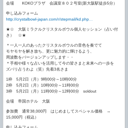
会場 KOKOプラザ 会議室８０２号室(新大阪駅徒歩5分）
申し込みフォーム
http://crystalbowl-japan.com/r/stepmail/kd.php…
★☆ 大阪ミラクルクリスタルボウル個人セッション（占い付
き） ☆★
＊一人一人のあったクリスタルボウルの音色を奏でて
モヤモヤを解き放ち、更に魅力的に輝けるよう、
周波数をバージョンアップします・・
＊手相や様々な占いを活用して今の皆さまと未来への一歩を
ズバリ占うわよ（笑）先着3名さま
1枠 5月2日（月）9時00分～10時00分
2枠 5月2日（月）10時00分～11時00分
3枠 5月2日（月）11時00分～12時00分 soldout
会場 帝国ホテル 大阪
参加費 通常38,000円 はじめましてスペシャル価格 →
15,000円（税込）
申し込みフォーム