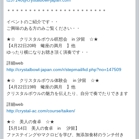
t137140@crystalbowl-japan.com
＊＊＊＊＊＊＊＊＊＊＊＊＊＊＊＊＊＊＊＊＊＊＊
イベントのご紹介です・・
ご興味のある方のみご覧ください・・
★☆ クリスタルボウル瞑想会 in 汐留 ☆★
【4月22日20時 蠍座の満月 】他
ゆったり横になりお聴き頂く演奏です・・
詳細web
http://crystalbowl-japan.com/r/stepmail/kd.php?no=147509
★☆ クリスタルボウル体験会 in 汐留 ☆★
【4月22日19時 蠍座の満月 】他
クリスタルボウルの魅力を伝えたり、自分で奏でたりできます
詳細web
http://crystal-ac.com/course/taiken/
★☆ 美人の食卓 ☆★
【5月14日 美人の食卓 in 汐留】
ファステイングやマクロビを学び、無添加食材のランチ付き