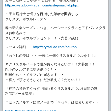
お申し込みはこちらへ（定員5名 各回先着順）
http://crystalbowl-japan.com/r/stepmail/kd.php…
＊宇宙飛行士と悟りを目指した筆者が開講する
クリスタルボウルレッスン・・
春の新入会シーズンにつき、ベーシッククラスとアドバンスクラ
スお申込みで
クリスタルボウルプレゼント！！（先着5名様）
レッスン詳細
http://crystal-ac.com/course/
『わたしの夢は ・・ 一家に一個クリスタルボウルを！！』
▼クリスタルハートで運が良くなりたい方！！大募集！！
以下のメルアドに空送信頂くと・・
明日から・・メルマガが届きます・・
＊喜んで頂けそうな方にだけ教えてください！！
「神秘の音色でぐっすり眠れるクリスタルボウル7日間の無
料“音”メール講座」
＊以下のメルアドに空メールで「キセキ」は始まります・・