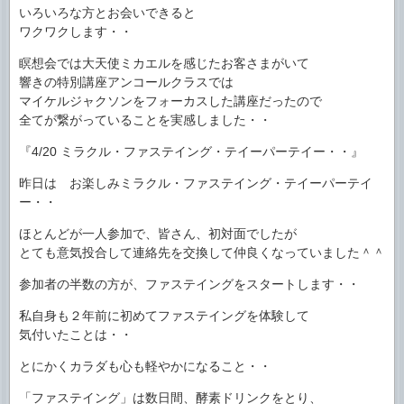
いろいろな方とお会いできると
ワクワクします・・
瞑想会では大天使ミカエルを感じたお客さまがいて
響きの特別講座アンコールクラスでは
マイケルジャクソンをフォーカスした講座だったので
全てが繋がっていることを実感しました・・
『4/20 ミラクル・ファステイング・テイーパーテイー・・』
昨日は お楽しみミラクル・ファステイング・テイーパーテイ
ー・・
ほとんどが一人参加で、皆さん、初対面でしたが
とても意気投合して連絡先を交換して仲良くなっていました＾＾
参加者の半数の方が、ファステイングをスタートします・・
私自身も２年前に初めてファステイングを体験して
気付いたことは・・
とにかくカラダも心も軽やかになること・・
「ファステイング」は数日間、酵素ドリンクをとり、