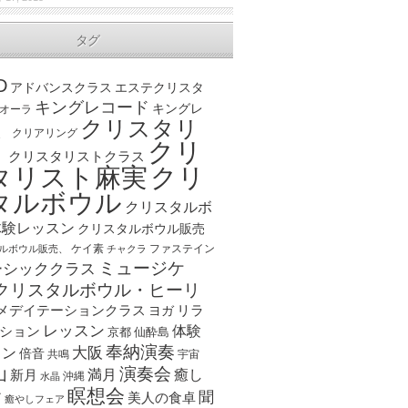
タグ
D
アドバンスクラス
エステクリスタ
キングレコード
キングレ
オーラ
クリスタリ
、
クリアリング
クリ
ト
クリスタリストクラス
クリ
タリスト麻実
タルボウル
クリスタルボ
体験レッスン
クリスタルボウル販売
ケイ素
ファステイン
ルボウル販売、
チャクラ
ミュージケ
ーシッククラス
クリスタルボウル・ヒーリ
メデイテーションクラス
リラ
ヨガ
レッスン
体験
ション
京都
仙酔島
奉納演奏
大阪
スン
倍音
宇宙
共鳴
演奏会
山
新月
満月
癒し
沖縄
水晶
瞑想会
聞
ア
美人の食卓
癒やしフェア