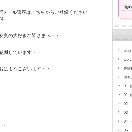
音”メール講座はこちらからご登録ください
74
麻実の大好きな皆さまへ・・
blog
感謝しています・・
topic
体験
おはようございます・・
無料
01
01
02
03
04
・・
05