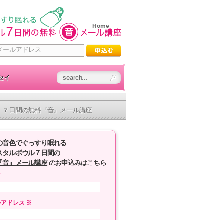
Home
セイ
７日間の無料『音』メール講座
の音色でぐっすり眠れる
スタルボウル７日間の
『音』メール講座
のお申込みはこちら
前
ルアドレス
※