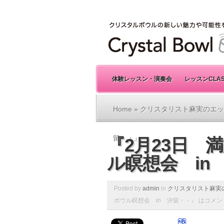
体験レッスン・演奏会
レッスンCLA
Home
»
クリスタリスト麻実のエッ
留・・』
『2月23日 
ル瞑想会 in
Posted by
admin
in
クリスタリスト麻実
ボウル瞑想会 in 汐留・・』 は
コメン