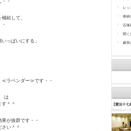
ん・・
レッ
奉納
を補給して、
・・
石塚
聞く
顔いっぱいにする」
麻実
、≪ラベンダー≫です・・
留 は
ます＾＾
【憲法十七
Posted on 1月
効果が抜群です・・
ださい＾＾