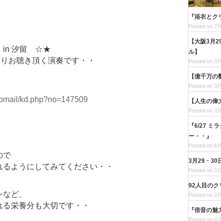
『浴衣とク
Posted on 7月
【大阪3月
in 汐留 ☆★
ル】
なりお聴き頂く演奏です・・
Posted on 3月
【億千万の
Posted on 3月
stepmail/kd.php?no=147509
【人生の偉
Posted on 3月
『6/27 
ー・・』
Posted on 6月
ので
3月29・3
れるようにしてみてください・・
Posted on 3月
92人目の
ンなど、
Posted on 2月
れる栄養分も大切です・・
『倍音の魅
Posted on 6月