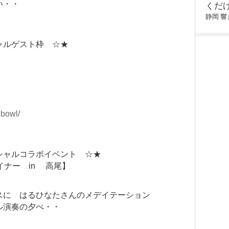
い・・
くだ
静岡
響
ャルゲスト枠 ☆★
lbowl/
シャルコラボイベント ☆★
イナー in 高尾】
スに はるひなたさんのメデイテーション
ル演奏の夕べ・・