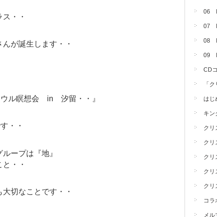
06
ラス・・
07
08 
さんが誕生します・・
09
CD
・
「ク
ボウル瞑想会 in 汐留・・』
はじ
キン
です・・
クリ
クリ
グループは『地』
クリ
こと・・
クリ
クリ
も大切なことです・・
コラ
メル