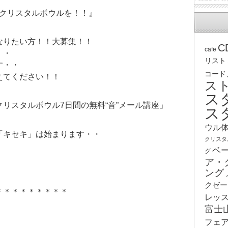
個クリスタルボウルを！！』
なりたい方！！大募集！！
C
cafe
・・
リスト
す・・
コード
えてください！！
ス
ス
リスタルボウル7日間の無料“音”メール講座」
ス
ウル
「キセキ」は始まります・・
クリスタ
ベ
グ
ア・
ング
クゼー
＊＊＊＊＊＊＊＊＊
レッ
富士
フェ