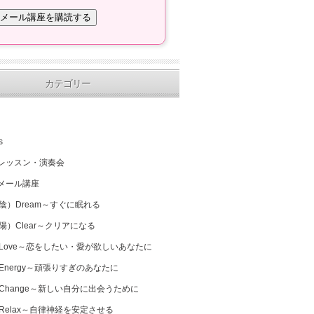
カテゴリー
s
レッスン・演奏会
メール講座
（陰）Dream～すぐに眠れる
（陽）Clear～クリアになる
 Love～恋をしたい・愛が欲しいあなたに
 Energy～頑張りすぎのあなたに
 Change～新しい自分に出会うために
 Relax～自律神経を安定させる