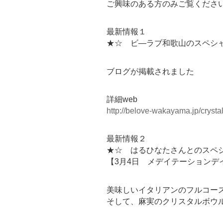
ご興味のある方のみご覧くださ
最新情報１
★☆ ビ―ラブ和歌山のスペシ
ブログが掲載されました
詳細web
http://belove-wakayama.jp/crysta
最新情報２
★☆ はるひなたさんとのスペ
【3月4日 メデイテーションデ
美味しいイタリアンのフルコー
そして、麻実のクリスタルボウ