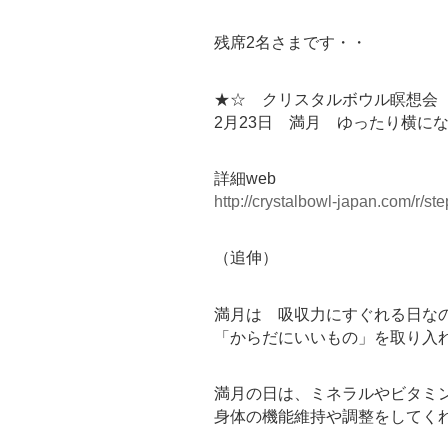
残席2名さまです・・
★☆ クリスタルボウル瞑想会 
2月23日 満月 ゆったり横に
詳細web
http://crystalbowl-japan.com/r/
（追伸）
満月は 吸収力にすぐれる日な
「からだにいいもの」を取り入
満月の日は、ミネラルやビタミ
身体の機能維持や調整をしてく