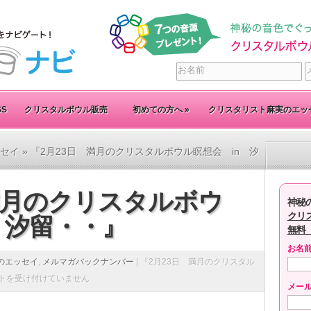
SS
クリスタルボウル販売
初めての方へ
»
クリスタリスト麻実のエッ
セイ
» 『2月23日 満月のクリスタルボウル瞑想会 in 汐
満月のクリスタルボウ
神秘
クリ
 汐留・・』
無料
お名
のエッセイ
,
メルマガバックナンバー
|
『2月23日 満月のクリスタル
トを受け付けていません
メー