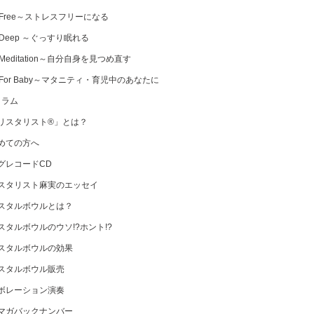
 Free～ストレスフリーになる
 Deep ～ぐっすり眠れる
Meditation～自分自身を見つめ直す
 For Baby～マタニティ・育児中のあなたに
コラム
リスタリスト®」とは？
めての方へ
グレコードCD
スタリスト麻実のエッセイ
スタルボウルとは？
スタルボウルのウソ!?ホント!?
スタルボウルの効果
スタルボウル販売
ボレーション演奏
マガバックナンバー