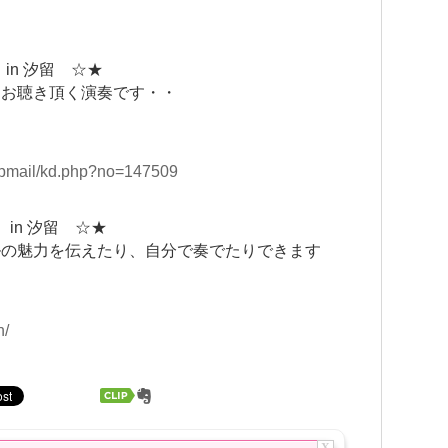
in 汐留 ☆★
りお聴き頂く演奏です・・
stepmail/kd.php?no=147509
in 汐留 ☆★
ルの魅力を伝えたり、自分で奏でたりできます
n/