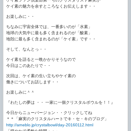
ケイ素の魅力を余すところなくお伝えします・・
お楽しみに・・
ちなみに宇宙全体では、一番多いのが「水素」
地球の大気中に最も多く含まれるのが「酸素」
地殻に最も多く含まれるのが「ケイ素」です・・
そして、なんとっ・・
ケイ素を語ると一晩かかりそうなので
今日はこのあたりで・・
次回は、ケイ素の生い立ちやケイ素の
働きについてお話します・・
お楽しみに＾＾
『わたしの夢は ・・ 一家に一個クリスタルボウルを！！』
今日からニューバージョン・・クリックしてね
＊＊「麻実のクリスタルハートでキ・セ・キのブログ」
http://ameblo.jp/crystalbowl/day-20160112.html
「穏やかで柔軟な時間・・」