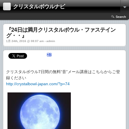
クリスタルボウルナビ
Search
『24日は満月クリスタルボウル・ファステイン
グ・・』
1月 24th, 2016 @ 08:07 am › admin
クリスタルボウル7日間の無料“音”メール講座はこちらからご登
録ください
http://crystalbowl-japan.com/?p=74