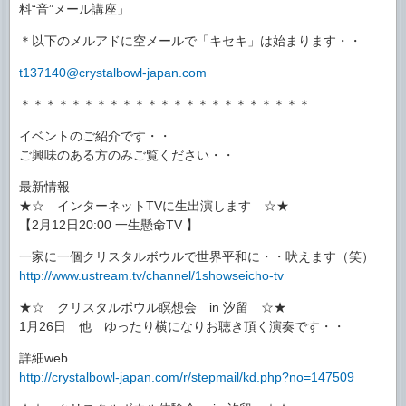
料“音”メール講座」
＊以下のメルアドに空メールで「キセキ」は始まります・・
t137140@crystalbowl-japan.com
＊＊＊＊＊＊＊＊＊＊＊＊＊＊＊＊＊＊＊＊＊＊＊
イベントのご紹介です・・
ご興味のある方のみご覧ください・・
最新情報
★☆ インターネットTVに生出演します ☆★
【2月12日20:00 一生懸命TV 】
一家に一個クリスタルボウルで世界平和に・・吠えます（笑）
http://www.ustream.tv/channel/1showseicho-tv
★☆ クリスタルボウル瞑想会 in 汐留 ☆★
1月26日 他 ゆったり横になりお聴き頂く演奏です・・
詳細web
http://crystalbowl-japan.com/r/stepmail/kd.php?no=147509