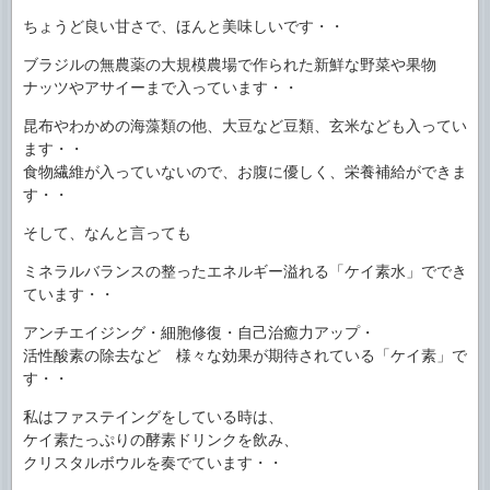
ちょうど良い甘さで、ほんと美味しいです・・
ブラジルの無農薬の大規模農場で作られた新鮮な野菜や果物
ナッツやアサイーまで入っています・・
昆布やわかめの海藻類の他、大豆など豆類、玄米なども入ってい
ます・・
食物繊維が入っていないので、お腹に優しく、栄養補給ができま
す・・
そして、なんと言っても
ミネラルバランスの整ったエネルギー溢れる「ケイ素水」ででき
ています・・
アンチエイジング・細胞修復・自己治癒力アップ・
活性酸素の除去など 様々な効果が期待されている「ケイ素」で
す・・
私はファステイングをしている時は、
ケイ素たっぷりの酵素ドリンクを飲み、
クリスタルボウルを奏でています・・