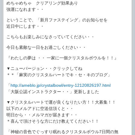
めちゃめちゃ クリアリング効果あり
強運になれます・・
ということで、「新月ファステイング」のお知らせを
近日中にします・・
こちらもお楽しみになさっていてください・・
今日も素敵な一日をお過ごしください・・
『わたしの夢は ・・ 一家に一個クリスタルボウルを！！』
▼ニューバージョン・・クリックしてね
＊＊「麻実のクリスタルハートでキ・セ・キのブログ」
「
http://ameblo.jp/crystalbowl/entry-12120826197.html
「大阪公認インストラクター・・」更新しました
▼クリスタルハートで運が良くなりたい方！！大募集！！
以下のメルアドに空送信頂くと・・
明日から・・メルマガが届きます・・
＊喜んで頂けそうな方にだけ教えてください！！
「神秘の音色でぐっすり眠れるクリスタルボウル7日間の無