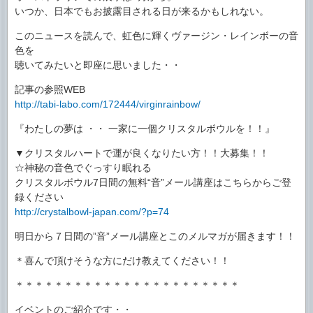
いつか、日本でもお披露目される日が来るかもしれない。
このニュースを読んで、虹色に輝くヴァージン・レインボーの音
色を
聴いてみたいと即座に思いました・・
記事の参照WEB
http://tabi-labo.com/172444/virginrainbow/
『わたしの夢は ・・ 一家に一個クリスタルボウルを！！』
▼クリスタルハートで運が良くなりたい方！！大募集！！
☆神秘の音色でぐっすり眠れる
クリスタルボウル7日間の無料“音”メール講座はこちらからご登
録ください
http://crystalbowl-japan.com/?p=74
明日から７日間の”音”メール講座とこのメルマガが届きます！！
＊喜んで頂けそうな方にだけ教えてください！！
＊＊＊＊＊＊＊＊＊＊＊＊＊＊＊＊＊＊＊＊＊＊＊
イベントのご紹介です・・