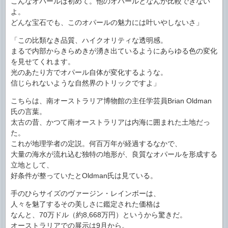
こんなオパールは初めて。他のオパールとなんか比較できない
よ。
どんな宝石でも、このオパールの魅力には叶いやしないさ」
「この比類なき品質、ハイクオリティな透明感。
まるで内部からきらめきが湧き出ているようにあらゆる色の変化
を見せてくれます。
光のあたり方でオパール自体が変化するような。
信じられないような自然界のトリックですよ」
こちらは、南オーストラリア博物館の主任学芸員Brian Oldman
氏の言葉。
太古の昔、かつて南オーストラリアは内海に囲まれた土地だっ
た。
これが地理学者の定説。何百万年が経過するなかで、
大量の海水が流れ込む独特の地形が、良質なオパールを形成する
立地として、
好条件が整っていたとOldman氏は見ている。
手のひらサイズのヴァージン・レインボーは、
人々を魅了するその美しさに鑑定された価格は
なんと、70万ドル（約8,668万円）というから驚きだ。
オーストラリアでの展示は9月から。