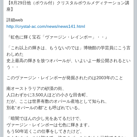
【8月29日他（ボウル付）クリスタルボウルメディテーション講
座】
詳細web
http://crystal-ac.com/news/news141.html
『虹色に輝く宝石「ヴァージン・レインボー」・・』
「これ以上の輝きは、もうないのでは」博物館の学芸員にこう言
わしめた
史上最高の輝きを放つオパールが、いよいよ一般公開されるとい
う・・
このヴァージン・レインボーが発掘されたのは2003年のこと
南オーストラリアの砂漠の街、
人口わずかに3,500人ほどの小さな田舎町、
だが、ここは世界有数のオパール産地として知られ、
別名“オパールの都”とも呼ばれている。
「暗闇でほんの少し光をあてるだけで、
ヴァージン・レインボーは七色に輝きます。
もう50年近くこの仕事をしてきたけど、