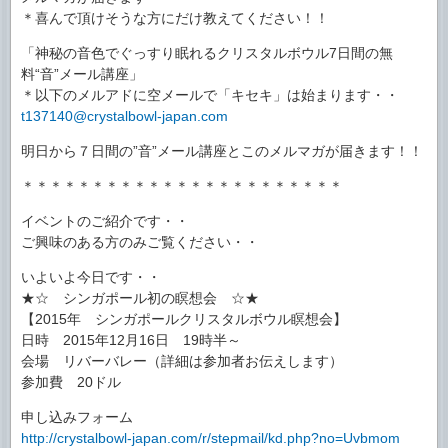
＊喜んで頂けそうな方にだけ教えてください！！
「神秘の音色でぐっすり眠れるクリスタルボウル7日間の無
料“音”メール講座」
＊以下のメルアドに空メールで「キセキ」は始まります・・
t137140@crystalbowl-japan.com
明日から７日間の”音”メール講座とこのメルマガが届きます！！
＊＊＊＊＊＊＊＊＊＊＊＊＊＊＊＊＊＊＊＊＊＊＊
イベントのご紹介です・・
ご興味のある方のみご覧ください・・
いよいよ今日です・・
★☆ シンガポール初の瞑想会 ☆★
【2015年 シンガポールクリスタルボウル瞑想会】
日時 2015年12月16日 19時半～
会場 リバーバレー（詳細は参加者お伝えします）
参加費 20ドル
申し込みフォーム
http://crystalbowl-japan.com/r/stepmail/kd.php?no=Uvbmom