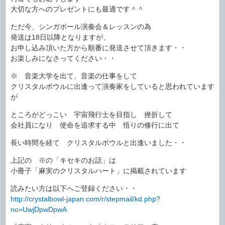
大切な方へのプレゼントにも最適です＾＾
ただ今、シンガポール演奏会＆レッスンの為
発送は18日以降となりますが、
お申し込み頂いた方から順番に発送させて頂きます・・
お楽しみになさってください・・
※ 音楽大学を出て、音楽の仕事をして
クリスタルボウルに出逢って演奏家をしていると思われています
が
ところがどっこい 宇宙飛行士を目指し 挫折して
会社員になり 使命を追求する中 悟りの修行に出て
長い時間を経て クリスタルボウルと出逢いました・・
上記の ※の「キセキのお話」は
小冊子「麻実のクリスタルハート」に掲載されています
読みたい方は以下へご登録ください・・
http://crystalbowl-japan.com/r/stepmail/kd.php?
no=UwjDpwDpwA