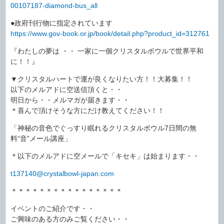
00107187-diamond-bus_all
●政府刊行物に指定されています
https://www.gov-book.or.jp/book/detail.php?product_id=312761
『わたしの夢は ・・ 一家に一個クリスタルボウルで世界平和
に！！』
▼クリスタルハートで運が良くなりたい方！！大募集！！
以下のメルアドに空送信頂くと・・
明日から・・メルマガが届きます・・
＊喜んで頂けそうな方にだけ教えてください！！
「神秘の音色でぐっすり眠れるクリスタルボウル7日間の無
料“音”メール講座」
＊以下のメルアドに空メールで「キセキ」は始まります・・
t137140@crystalbowl-japan.com
＊＊＊＊＊＊＊＊＊＊＊＊＊＊＊＊
イベントのご紹介です・・
ご興味のある方のみご覧ください・・