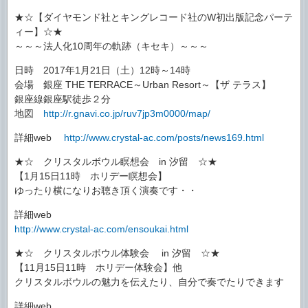
★☆【ダイヤモンド社とキングレコード社のW初出版記念パーテ
ィー】☆★
～～～法人化10周年の軌跡（キセキ）～～～
日時 2017年1月21日（土）12時～14時
会場 銀座 THE TERRACE～Urban Resort～【ザ テラス】
銀座線銀座駅徒歩２分
地図
http://r.gnavi.co.jp/ruv7jp3m0000/map/
詳細web
http://www.crystal-ac.com/posts/news169.html
★☆ クリスタルボウル瞑想会 in 汐留 ☆★
【1月15日11時 ホリデー瞑想会】
ゆったり横になりお聴き頂く演奏です・・
詳細web
http://www.crystal-ac.com/ensoukai.html
★☆ クリスタルボウル体験会 in 汐留 ☆★
【11月15日11時 ホリデー体験会】他
クリスタルボウルの魅力を伝えたり、自分で奏でたりできます
詳細web