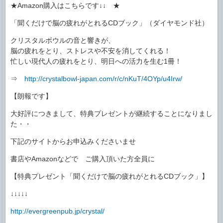
★Amazon購入はこちらです↓↓ ★
「聞くだけで脳の疲れがとれるCDブック」（ダイヤモンド社）
クリスタルボウルの音と響きが、
脳の疲れをとり、ストレスや不安を消してくれる！
忙しい現代人の疲れをとり、明日への活力を生む1冊！
⇒
http://crystalbowl-japan.com/r/c/nKuT/4OYp/u4Irw/
【朗報です】
大好評につきまして、特典プレゼントが継続することになりまし
た・・
下記のサイトからお申込みくださいませ
書店やAmazonなどで ご購入頂いた方全員に
【特典プレゼント「聞くだけで脳の疲れがとれるCDブック」】
↓↓↓↓↓
http://evergreenpub.jp/crystal/