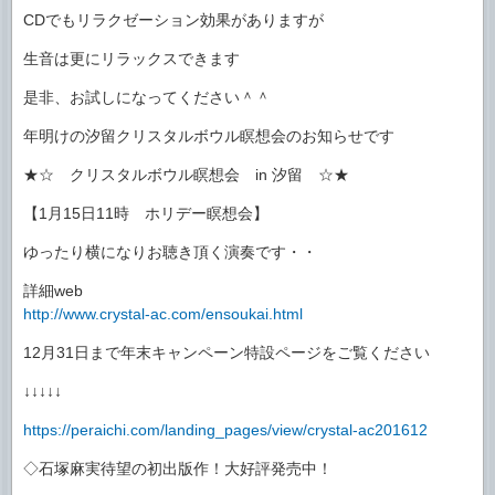
CDでもリラクゼーション効果がありますが
生音は更にリラックスできます
是非、お試しになってください＾＾
年明けの汐留クリスタルボウル瞑想会のお知らせです
★☆ クリスタルボウル瞑想会 in 汐留 ☆★
【1月15日11時 ホリデー瞑想会】
ゆったり横になりお聴き頂く演奏です・・
詳細web
http://www.crystal-ac.com/ensoukai.html
12月31日まで年末キャンペーン特設ページをご覧ください
↓↓↓↓↓
https://peraichi.com/landing_pages/view/crystal-ac201612
◇石塚麻実待望の初出版作！大好評発売中！