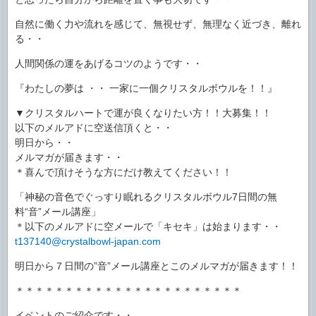
自然に働く力や流れを感じて、無視せず、無理なく近づき、離れ
る・・
人間関係の運をあげるコツのようです・・
『わたしの夢は ・・ 一家に一個クリスタルボウルを！！』
▼クリスタルハートで運が良くなりたい方！！大募集！！
以下のメルアドに空送信頂くと・・
明日から・・
メルマガが届きます・・
＊喜んで頂けそうな方にだけ教えてください！！
「神秘の音色でぐっすり眠れるクリスタルボウル7日間の無
料“音”メール講座」
＊以下のメルアドに空メールで「キセキ」は始まります・・
t137140@crystalbowl-japan.com
明日から７日間の”音”メール講座とこのメルマガが届きます！！
＊＊＊＊＊＊＊＊＊＊＊＊＊＊＊＊＊＊＊＊＊＊＊
イベントのご紹介です・・