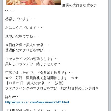
麻実の大好きな皆さま
へ・・
感謝しています・・
おはようございます・・
爽やかな朝ですね・・
今日は汐留で美人の食卓・・
基礎的なマクロビを学び・・
ファステイングの勉強もします・・
美味しいランチご一緒しませんか？
空席でましたので、ドタ参加も歓迎です・・
★☆ 好評 満員御礼で急遽開催します ☆★
【11月21日 美人の食卓 in 汐留】
ファステイングやマクロビを学び、無添加食材のランチ付き
詳細web
http://crystal-ac.com/news/news143.html
『人間関係の運をあげるコツ １・・』