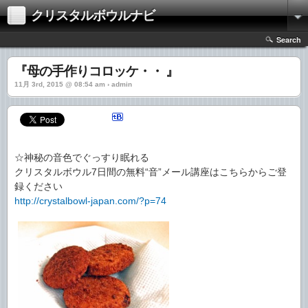
クリスタルボウルナビ
Search
『母の手作りコロッケ・・ 』
11月 3rd, 2015 @ 08:54 am › admin
☆神秘の音色でぐっすり眠れる
クリスタルボウル7日間の無料“音”メール講座はこちらからご登
録ください
http://crystalbowl-japan.com/?p=74