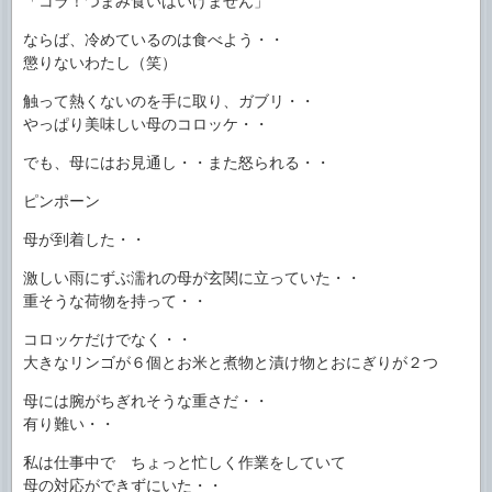
「コラ！つまみ食いはいけません」
ならば、冷めているのは食べよう・・
懲りないわたし（笑）
触って熱くないのを手に取り、ガブリ・・
やっぱり美味しい母のコロッケ・・
でも、母にはお見通し・・また怒られる・・
ピンポーン
母が到着した・・
激しい雨にずぶ濡れの母が玄関に立っていた・・
重そうな荷物を持って・・
コロッケだけでなく・・
大きなリンゴが６個とお米と煮物と漬け物とおにぎりが２つ
母には腕がちぎれそうな重さだ・・
有り難い・・
私は仕事中で ちょっと忙しく作業をしていて
母の対応ができずにいた・・