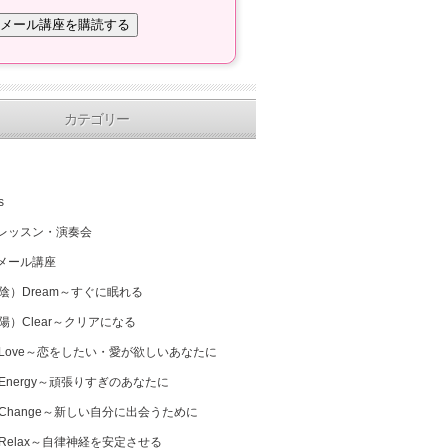
カテゴリー
s
レッスン・演奏会
メール講座
（陰）Dream～すぐに眠れる
（陽）Clear～クリアになる
 Love～恋をしたい・愛が欲しいあなたに
 Energy～頑張りすぎのあなたに
 Change～新しい自分に出会うために
 Relax～自律神経を安定させる