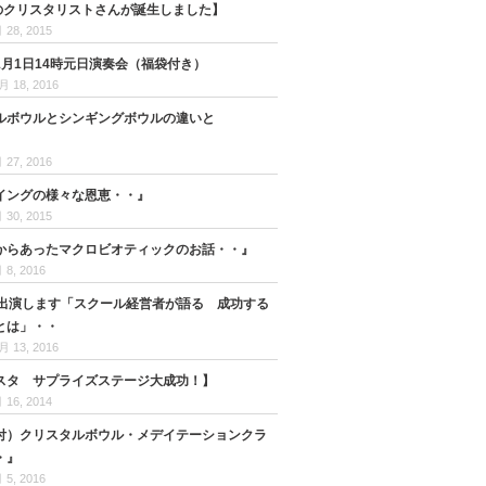
目のクリスタリストさんが誕生しました】
 28, 2015
1月1日14時元日演奏会（福袋付き）
月 18, 2016
ルボウルとシンギングボウルの違いと
 27, 2016
イングの様々な恩恵・・』
 30, 2015
からあったマクロビオティックのお話・・』
 8, 2016
ト出演します「スクール経営者が語る 成功する
とは」・・
月 13, 2016
スタ サプライズステージ大成功！】
 16, 2014
付）クリスタルボウル・メデイテーションクラ
・』
 5, 2016