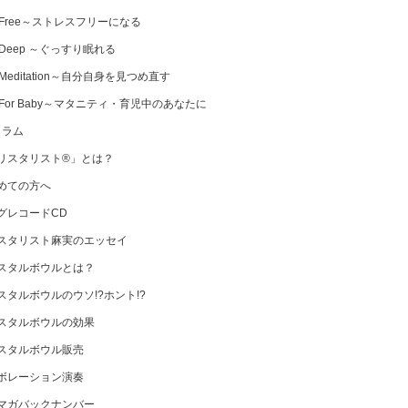
 Free～ストレスフリーになる
 Deep ～ぐっすり眠れる
Meditation～自分自身を見つめ直す
 For Baby～マタニティ・育児中のあなたに
コラム
リスタリスト®」とは？
めての方へ
グレコードCD
スタリスト麻実のエッセイ
スタルボウルとは？
スタルボウルのウソ!?ホント!?
スタルボウルの効果
スタルボウル販売
ボレーション演奏
マガバックナンバー