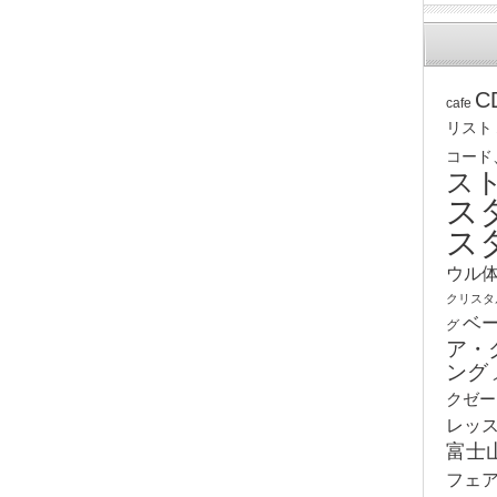
C
cafe
リスト
コード
ス
ス
ス
ウル
クリスタ
ベ
グ
ア・
ング
クゼー
レッ
富士
フェ