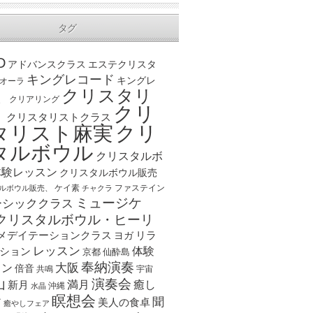
タグ
D
アドバンスクラス
エステクリスタ
キングレコード
キングレ
オーラ
クリスタリ
、
クリアリング
クリ
ト
クリスタリストクラス
クリ
タリスト麻実
タルボウル
クリスタルボ
体験レッスン
クリスタルボウル販売
ケイ素
ファステイン
ルボウル販売、
チャクラ
ミュージケ
ーシッククラス
クリスタルボウル・ヒーリ
メデイテーションクラス
リラ
ヨガ
レッスン
体験
ション
京都
仙酔島
奉納演奏
大阪
スン
倍音
宇宙
共鳴
演奏会
山
新月
満月
癒し
沖縄
水晶
瞑想会
聞
ア
美人の食卓
癒やしフェア