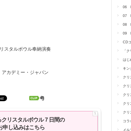
06
07
08 
09
CD
社クリスタルボウル奉納演奏
「ク
はじ
キン
・アカデミー・ジャパン
クリ
クリ
クリ
クリ
クリ
X
るクリスタルボウル７日間の
コラ
お申し込みはこちら
メル