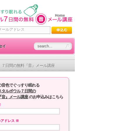
Home
セイ
７日間の無料『音』メール講座
の音色でぐっすり眠れる
スタルボウル７日間の
『音』メール講座
のお申込みはこちら
前
ルアドレス
※