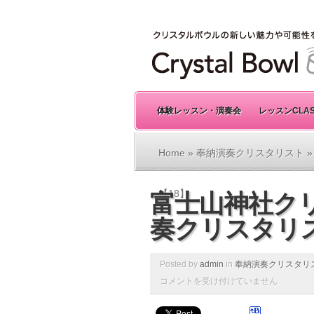
体験レッスン・演奏会
レッスンCLA
Home
»
奉納演奏クリスタリスト
»
【18】
富士山神社ク
奏クリスタリス
Posted by
admin
in
奉納演奏クリスタリ
コメントを受け付けていません