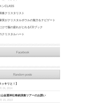
スンCLASS
演奏クリスタリスト
麻実がクリスタルボウルの魅力をナビゲート
だけで脳の疲れがとれるCDブック
のクリスタルハート
Facebook
Random posts
スッキリと！】
月 26, 2014
富士山金運神社奉納演奏ツアーのお誘い
月 15, 2013