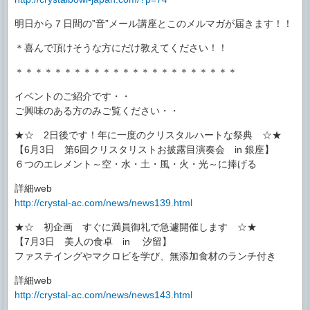
明日から７日間の”音”メール講座とこのメルマガが届きます！！
＊喜んで頂けそうな方にだけ教えてください！！
＊＊＊＊＊＊＊＊＊＊＊＊＊＊＊＊＊＊＊＊＊＊＊
イベントのご紹介です・・
ご興味のある方のみご覧ください・・
★☆ 2日後です！年に一度のクリスタルハートな祭典 ☆★
【6月3日 第6回クリスタリストお披露目演奏会 in 銀座】
６つのエレメント～空・水・土・風・火・光～に捧げる
詳細web
http://crystal-ac.com/news/news139.html
★☆ 初企画 すぐに満員御礼で急遽開催します ☆★
【7月3日 美人の食卓 in 汐留】
ファステイングやマクロビを学び、無添加食材のランチ付き
詳細web
http://crystal-ac.com/news/news143.html