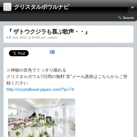
クリスタルボウルナビ
Search
『 ザトウクジラも喜ぶ歌声・・』
6月 2nd, 2015 @ 09:05 am › admin
☆神秘の音色でぐっすり眠れる
クリスタルボウル7日間の無料“音”メール講座はこちらからご登
録ください
http://crystalbowl-japan.com/?p=74