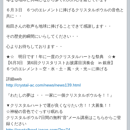
６月３日 ６つのエレメントに捧げるクリスタルボウルの音色と
共に・・
柏田さんの歌声も地球に捧げることできて感謝します・・
その歴史的瞬間にいらしてください・・
心よりお待ちしております・・
★☆ 明日です！年に一度のクリスタルハートな祭典 ☆★
【6月3日 第6回クリスタリストお披露目演奏会 in 銀座】
６つのエレメント～空・水・土・風・火・光～に捧げる
詳細web
http://crystal-ac.com/news/news139.html
『わたしの夢は ・・ 一家に一個クリスタルボウルを！！』
▼クリスタルハートで運が良くなりたい方！！大募集！！
☆神秘の音色でぐっすり眠れる
クリスタルボウル7日間の無料“音”メール講座はこちらからご登
録ください
http://crystalbowl-japan.com/?p=74