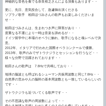
神秘的な音色を奏でる奈良裕之さんによる演奏もあります・・
更に、先日、意気投合して、急遽御出演くださる
ソプラノ歌手 柏田ほづみさんの歌声もお楽しみくださいま
せ・・
柏田ほづみさんは、生まれつき声に障害があり・・
度重なる不運により一時は音楽を諦めるが・・
ドイツ留学中に本場のオペラに触れ、歌手になると魂レベルで決
意。
2012年、イタリアで行われた国際オペラコンクールで優勝。
2013年、歌声のみでザトウクジラとセッションを行うなど・・
様々な分野で活躍されております・・
柏田さんの歌声は 7.8Hzで共鳴しており・・
地球の脳波とも呼ばれるシューマン共振周波数と同じ7.8Hz・・
自然界の営みや人の脳幹の基本周波数とも一致しているらしいの
です・・
ザトウクジラも近づいてくる歌声です・・
その不思議な歌声の周波数によって・・
母なる地球と共鳴しながら多くの人の心を癒しています・・