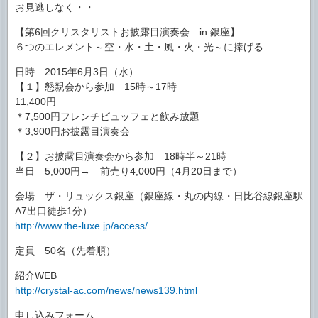
お見逃しなく・・
【第6回クリスタリストお披露目演奏会 in 銀座】
６つのエレメント～空・水・土・風・火・光～に捧げる
日時 2015年6月3日（水）
【１】懇親会から参加 15時～17時
11,400円
＊7,500円フレンチビュッフェと飲み放題
＊3,900円お披露目演奏会
【２】お披露目演奏会から参加 18時半～21時
当日 5,000円→ 前売り4,000円（4月20日まで）
会場 ザ・リュックス銀座（銀座線・丸の内線・日比谷線銀座駅
A7出口徒歩1分）
http://www.the-luxe.jp/access/
定員 50名（先着順）
紹介WEB
http://crystal-ac.com/news/news139.html
申し込みフォーム