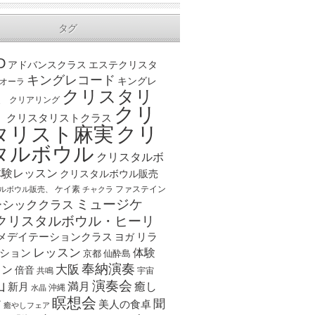
タグ
D
アドバンスクラス
エステクリスタ
キングレコード
キングレ
オーラ
クリスタリ
、
クリアリング
クリ
ト
クリスタリストクラス
クリ
タリスト麻実
タルボウル
クリスタルボ
体験レッスン
クリスタルボウル販売
ケイ素
ファステイン
ルボウル販売、
チャクラ
ミュージケ
ーシッククラス
クリスタルボウル・ヒーリ
メデイテーションクラス
リラ
ヨガ
レッスン
体験
ション
京都
仙酔島
奉納演奏
大阪
スン
倍音
宇宙
共鳴
演奏会
山
新月
満月
癒し
沖縄
水晶
瞑想会
聞
ア
美人の食卓
癒やしフェア