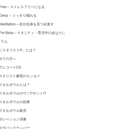
 Free～ストレスフリーになる
 Deep ～ぐっすり眠れる
Meditation～自分自身を見つめ直す
 For Baby～マタニティ・育児中のあなたに
コラム
リスタリスト®」とは？
めての方へ
グレコードCD
スタリスト麻実のエッセイ
スタルボウルとは？
スタルボウルのウソ!?ホント!?
スタルボウルの効果
スタルボウル販売
ボレーション演奏
マガバックナンバー