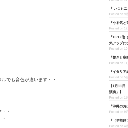
『 いつもニ
Posted on 9月
『やる気と
Posted on 12
『10/12
気アップに
Posted on 10
『響きと空
Posted on 11
『イタリア
Posted on 5月
ウルでも音色が違います・・
【1月11
演奏」】
Posted on 1月
『沖縄のお
ア・・
Posted on 9月
・・
『（早割終
Posted on 4月