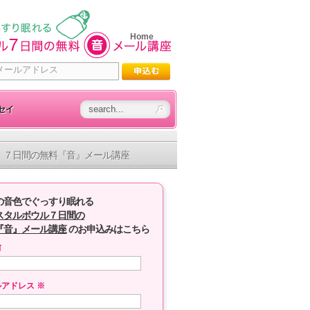
Home
セイ
７日間の無料『音』メール講座
の音色でぐっすり眠れる
スタルボウル７日間の
『音』メール講座
のお申込みはこちら
前
ルアドレス
※