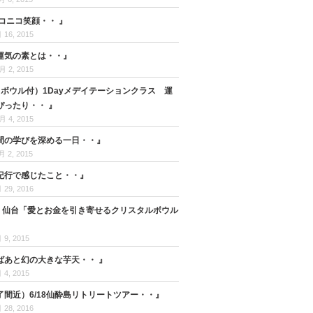
コニコ笑顔・・ 』
 16, 2015
運気の素とは・・』
月 2, 2015
他（ボウル付）1Dayメデイテーションクラス 運
ぴったり・・ 』
月 4, 2015
間の学びを深める一日・・』
月 2, 2015
紀行で感じたこと・・』
 29, 2016
日 仙台「愛とお金を引き寄せるクリスタルボウル
 9, 2015
ばあと幻の大きな芋天・・ 』
 4, 2015
了間近）6/18仙酔島リトリートツアー・・』
 28, 2016