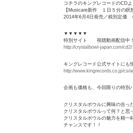
コチラのキングレコードのCD
【Musicare新作 １日５分
2014年6月4日発売／税別定価 各
▼▼▼▼▼
特別サイト 視聴動画配信中
http://crystalbowl-japan.com/cd2/
キングレコード公式サイトにも
http://www.kingrecords.co.jp/cs/ar
企画も価格も、今回限りの特別
クリスタルボウルに興味の合っ
クリスタルボウルって何？と思
クリスタルボウルの魅力を精一
チャンスです！！