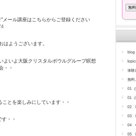
音”メール講座はこちらからご登録ください
74
おはようございます。
blog
いよいよ大阪クリスタルボウルグループ瞑想
topic
会・・
体験
無料
01
01
ることを楽しみにしています・・
02
03
です・・
04
05