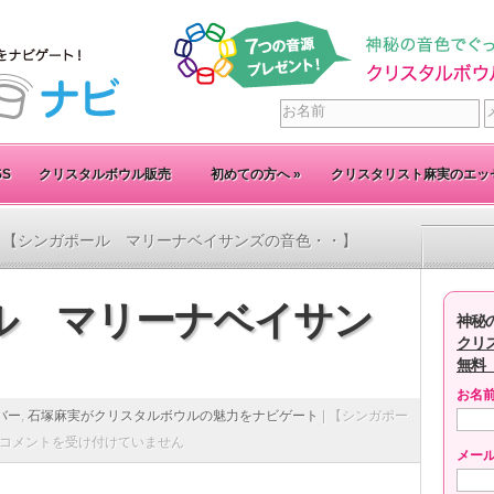
SS
クリスタルボウル販売
初めての方へ
»
クリスタリスト麻実のエッ
 【シンガポール マリーナベイサンズの音色・・】
ル マリーナベイサン
神秘
クリ
】
無料
お名
バー
,
石塚麻実がクリスタルボウルの魅力をナビゲート
|
【シンガポー
コメントを受け付けていません
メー