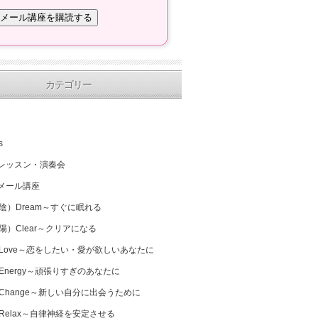
カテゴリー
s
レッスン・演奏会
メール講座
（陰）Dream～すぐに眠れる
（陽）Clear～クリアになる
 Love～恋をしたい・愛が欲しいあなたに
 Energy～頑張りすぎのあなたに
 Change～新しい自分に出会うために
 Relax～自律神経を安定させる