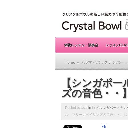
体験レッスン・演奏会
レッスンCLA
Home
»
メルマガバックナンバー
»
【シンガポー
ズの音色・・
Posted by
admin
in
メルマガバックナン
ル マリーナベイサンズの音色・・】 は