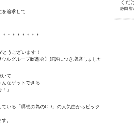
くだ
静岡
響
性を追求して
＊＊＊＊＊＊＊＊＊
がとうございます！
スタルボウルグループ瞑想会】好評につき増席しました
聴いて
～んなゲットできる
会！」
している「瞑想の為のCD」の人気曲からピック
ます。