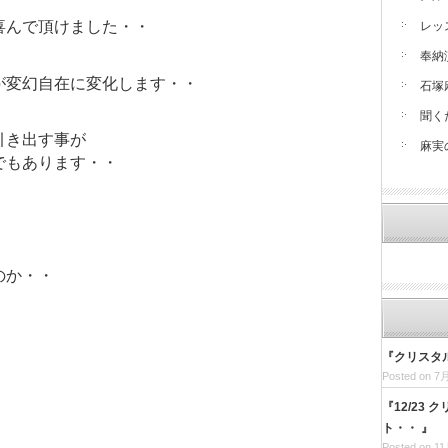
喜んで頂けました・・
レッ
奉納
が変幻自在に変化します・・
石塚
聞く
引き出す事が
麻実
でもあります・・
のか・・
『クリスタ
Posted on 7月
『12/23
ト・・ 』
Posted on 11