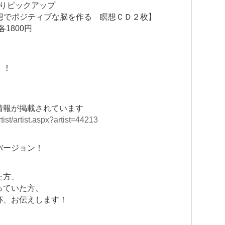
よりピックアップ
の瞑想でポジティブな脳を作る 瞑想ＣＤ２枚】
1800円
！！
情報が掲載されています
tist/artist.aspx?artist=44213
バージョン！
た方、
っていた方、
杯、お伝えします！