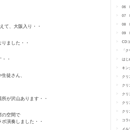
06
07
08 
終えて、大阪入り・・
09
CD
なりました・・
「ク
す・・
はじ
キン
や生徒さん、
クリ
クリ
クリ
場所が沢山あります・・
クリ
クリ
窟の空間で
コラ
ラボ演奏しました・・
メル