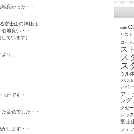
心地良かった・・
いる富士山の神社は
C
cafe
、心地良い・・
リスト
奉納しています）
コード
ス
により、
ス
ス
ウル
クリスタ
ベ
グ
ア・
かったです・・
ング
クゼー
えた音色でした・・
レッ
富士
感がします・・
フェ