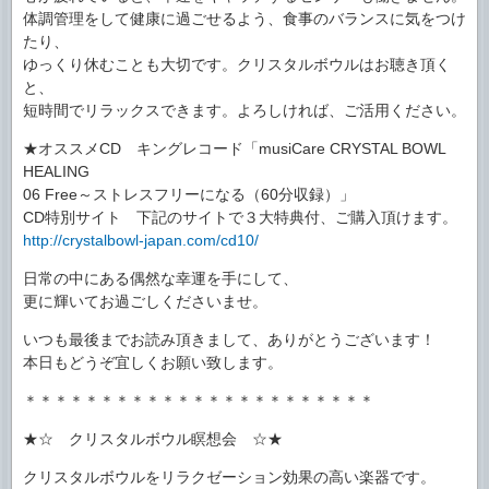
体調管理をして健康に過ごせるよう、食事のバランスに気をつけ
たり、
ゆっくり休むことも大切です。クリスタルボウルはお聴き頂く
と、
短時間でリラックスできます。よろしければ、ご活用ください。
★オススメCD キングレコード「musiCare CRYSTAL BOWL
HEALING
06 Free～ストレスフリーになる（60分収録）」
CD特別サイト 下記のサイトで３大特典付、ご購入頂けます。
http://crystalbowl-japan.com/cd10/
日常の中にある偶然な幸運を手にして、
更に輝いてお過ごしくださいませ。
いつも最後までお読み頂きまして、ありがとうございます！
本日もどうぞ宜しくお願い致します。
＊＊＊＊＊＊＊＊＊＊＊＊＊＊＊＊＊＊＊＊＊＊＊
★☆ クリスタルボウル瞑想会 ☆★
クリスタルボウルをリラクゼーション効果の高い楽器です。