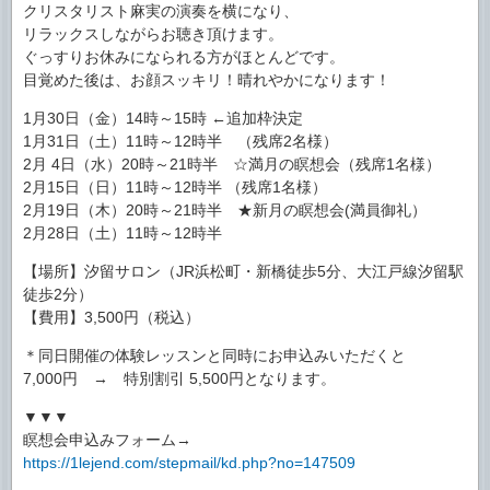
クリスタリスト麻実の演奏を横になり、
リラックスしながらお聴き頂けます。
ぐっすりお休みになられる方がほとんどです。
目覚めた後は、お顔スッキリ！晴れやかになります！
1月30日（金）14時～15時 ←追加枠決定
1月31日（土）11時～12時半 （残席2名様）
2月 4日（水）20時～21時半 ☆満月の瞑想会（残席1名様）
2月15日（日）11時～12時半 （残席1名様）
2月19日（木）20時～21時半 ★新月の瞑想会(満員御礼）
2月28日（土）11時～12時半
【場所】汐留サロン（JR浜松町・新橋徒歩5分、大江戸線汐留駅
徒歩2分）
【費用】3,500円（税込）
＊同日開催の体験レッスンと同時にお申込みいただくと
7,000円 → 特別割引 5,500円となります。
▼▼▼
瞑想会申込みフォーム→
https://1lejend.com/stepmail/kd.php?no=147509