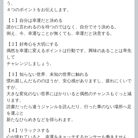
う。
４つのポイントをお伝えします。
【１】自分は幸運だと決める
誰かに言われるのを待つのではなく、自分でそう決める。
例え、今、幸運なことが無くても、幸運だと決意する。
【２】好奇心を大切にする
偶然を幸運に変えるポイントは行動です。興味のあることは率先
して
チャレンジしましょう。
【３】知らない世界、未知の世界に触れる
慣れ親しんだもののほうが、安心感がありますし、疲れにくいで
すが、
大きな変化のない世界にばかりいると偶然のチャンスもぐっと減
ります。
読書だったら違うジャンルを読んだり、行った事のない場所へ足
を運ぶと
新たなひらめきなどを得られます。
【４】リラックスする
心が疲れていると、幸運をキャッチするセンサーも働きません。