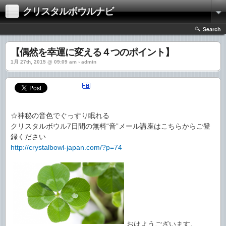
クリスタルボウルナビ
Search
【偶然を幸運に変える４つのポイント】
1月 27th, 2015 @ 09:09 am › admin
☆神秘の音色でぐっすり眠れる
クリスタルボウル7日間の無料“音”メール講座はこちらからご登
録ください
http://crystalbowl-japan.com/?p=74
おはようございます。