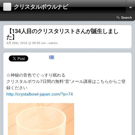
クリスタルボウルナビ
Search
【134人目のクリスタリストさんが誕生しまし
た】
4月 28th, 2015 @ 08:50 am › admin
☆神秘の音色でぐっすり眠れる
クリスタルボウル7日間の無料“音”メール講座はこちらからご登
録ください
http://crystalbowl-japan.com/?p=74