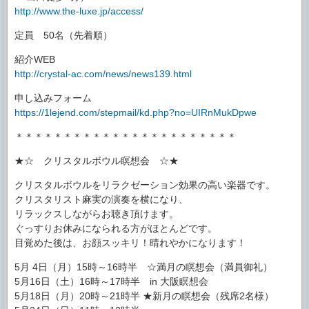
http://www.the-luxe.jp/access/
定員 50名（先着順）
紹介WEB
http://crystal-ac.com/news/news139.html
申し込みフォーム
https://1lejend.com/stepmail/kd.php?no=UIRnMukDpwe
＊＊＊＊＊＊＊＊＊＊＊＊＊＊＊＊＊＊＊＊＊＊＊
★☆ クリスタルボウル瞑想会 ☆★
クリスタルボウルをリラクゼーション効果の高い楽器です。
クリスタリスト麻実の演奏を横になり、
リラックスしながらお聴き頂けます。
ぐっすりお休みになられる方がほとんどです。
目覚めた後は、お顔スッキリ！晴れやかになります！
5月 4日（月）15時～16時半 ☆満月の瞑想会（満員御礼）
5月16日（土）16時～17時半 in 大阪瞑想会
5月18日（月）20時～21時半 ★新月の瞑想会（残席2名様）