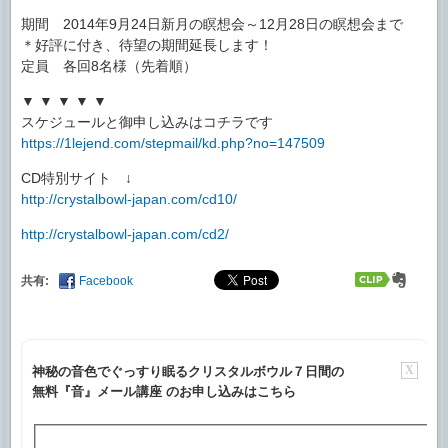
期間 2014年9月24日新月の瞑想会～12月28日の瞑想会まで
＊好評に付き、待望の期間延長します！
定員 各回8名様（先着順）
▼ ▼ ▼ ▼ ▼
スケジュールと御申し込みはコチラです
https://1lejend.com/stepmail/kd.php?no=147509
CD特別サイト ↓
http://crystalbowl-japan.com/cd10/
http://crystalbowl-japan.com/cd2/
共有:
Facebook
X
神秘の音色でぐっすり眠るクリスタルボウル７日間の
無料『音』メール講座 のお申し込みはこちら