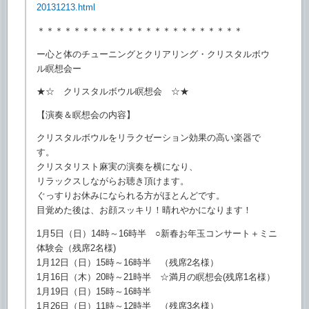
20131213.html
＊＊＊＊＊＊＊＊＊＊＊＊＊＊＊＊＊＊＊＊＊＊＊
ー心と体のチューニングとクリアリング・
クリスタルボウ
ル瞑想会ー
★☆ クリスタルボウル瞑想会 ☆★
【演奏＆瞑想会の内容】
クリスタルボウルをリラクゼーション効果の高い楽器で
す。
クリスタリスト麻実の演奏を横になり、
リラックスしながらお聴き頂けます。
ぐっすりお休みになられる方がほとんどです。
目覚めた後は、お顔スッキリ！晴れやかになります！
1月5日（日）14時～16時半 ○新春お年玉コンサート＋ミニ
体験会（残席2名様)
1月12日（日）15時～16時半 （残席2名様）
1月16日（木）20時～21時半 ☆満月の瞑想会(残席1名様）
1月19日（日）15時～16時半
1月26日（日）11時～12時半 （残席3名様）