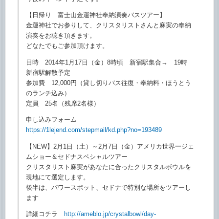
【日帰り 富士山金運神社奉納演奏バスツアー】
金運神社でお参りして、
クリスタリストさんと麻実の奉納
演奏をお聴き頂きます。
どなたでもご参加頂けます。
日時 2014年1月17日（金）8時頃 新宿駅集合→ 19時
新宿駅解散予定
参加費 12,000円（貸し切りバス往復・奉納料・
ほうとう
のランチ込み）
定員 25名（残席2名様）
申し込みフォーム
https://1lejend.com/stepmail/
kd.php?no=193489
【NEW】2月1日（土）～2月7日（金）
アメリカ世界一ジェ
ムショー＆セドナスペシャルツアー
クリスタリスト麻実があなたに合ったクリスタルボウルを
現地にて
選定します。
後半は、パワースポット、セドナで特別な場所をツアーし
ます
詳細コチラ
http://ameblo.jp/crystalbowl/
day-