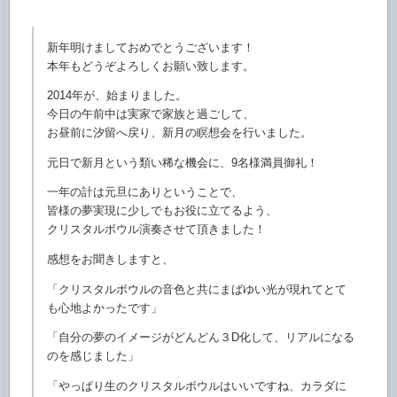
新年明けましておめでとうございます！
本年もどうぞよろしくお願い致します。
2014年が、始まりました。
今日の午前中は実家で家族と過ごして、
お昼前に汐留へ戻り、新月の瞑想会を行いました。
元日で新月という類い稀な機会に、9名様満員御礼！
一年の計は元旦にありということで、
皆様の夢実現に少しでもお役に立てるよう、
クリスタルボウル演奏させて頂きました！
感想をお聞きしますと、
「
クリスタルボウルの音色と共にまばゆい光が現れてとて
も心地よか
ったです」
「自分の夢のイメージがどんどん３D化して、
リアルになる
のを感じました」
「やっぱり生のクリスタルボウルはいいですね、
カラダに