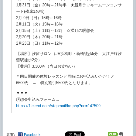
1月31日（金）20時～21時半 ★新月ラッキームーンコンサ
ート(残席1名様)
2月 9日（日）15時～16時
2月11日（火）15時～16時
2月15日（土）11時～12時 ☆満月の瞑想会
2月20日（木）20時～21時
2月23日（日）11時～12時
【場所】汐留サロン（JR浜松町・新橋徒歩5分、
大江戸線汐
留駅徒歩2分）
【費用】3,300円（当日お支払い）
＊同日開催の体験レッスンと同時にお申込みいただくと
6600円 → 特別割引5500円となります。
▼▼▼
瞑想会申込みフォーム→
https://1lejend.com/stepmail/
kd.php?no=147509
共有:
Facebook