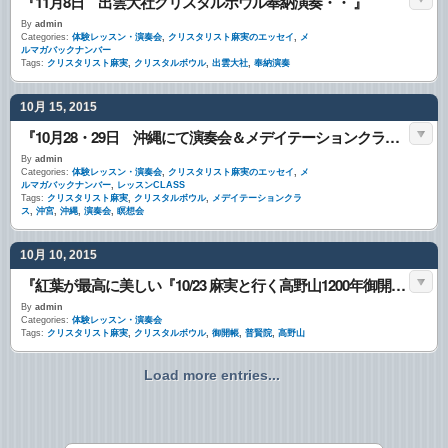
『11月8日 出雲大社クリスタルボウル奉納演奏・・ 』
By
admin
Categories:
体験レッスン・演奏会
,
クリスタリスト麻実のエッセイ
,
メ
ルマガバックナンバー
Tags:
クリスタリスト麻実
,
クリスタルボウル
,
出雲大社
,
奉納演奏
10月 15, 2015
『10月28・29日 沖縄にて演奏会＆メデイテーションクラス・・ 』
By
admin
Categories:
体験レッスン・演奏会
,
クリスタリスト麻実のエッセイ
,
メ
ルマガバックナンバー
,
レッスンCLASS
Tags:
クリスタリスト麻実
,
クリスタルボウル
,
メデイテーションクラ
ス
,
沖宮
,
沖縄
,
演奏会
,
瞑想会
10月 10, 2015
『紅葉が最高に美しい『10/23 麻実と行く高野山1200年御開帳強運ツアー・・ 』
By
admin
Categories:
体験レッスン・演奏会
Tags:
クリスタリスト麻実
,
クリスタルボウル
,
御開帳
,
普賢院
,
高野山
Load more entries...