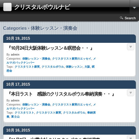
クリスタルボウルナビ
Search
Categories › 体験レッスン・演奏会
10月 19, 2015
『10月24日大阪体験レッスン＆瞑想会・・ 』
By
admin
Categories:
体験レッスン・演奏会
,
クリスタリスト麻実のエッセイ
,
メ
ルマガバックナンバー
Tags:
クリスタリスト麻実
,
クリスタルボウル
,
体験レッスン
,
大阪
,
瞑
想会
10月 17, 2015
『本日ラスト 感謝のクリスタルボウル奉納演奏・・ 』
By
admin
Categories:
体験レッスン・演奏会
,
クリスタリスト麻実のエッセイ
,
メ
ルマガバックナンバー
Tags:
クリスタリスト
,
クリスタリスト麻実
,
クリスタルボウル
,
奉納演
奏
,
富士山
10月 16, 2015