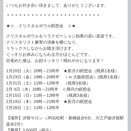
いつもお付き合い頂きまして、ありがとうございます。
＊＊＊＊＊＊＊＊＊＊＊＊＊＊＊＊＊＊＊＊＊＊＊
★☆ クリスタルボウル瞑想会 ☆★
クリスタルボウルをリラクゼーション効果の高い楽器です。
クリスタリスト麻実の演奏を横になり、
リラックスしながらお聴き頂けます。
ぐっすりお休みになられる方がほとんどです。
目覚めた後は、お顔スッキリ！晴れやかになります！
1月20日（火）20時～21時半 ★新月の瞑想会（残席1名様）
1月23日（金）19時～20時半 （ in 大阪瞑想会）(残席1名様）
1月31日（土）11時～12時半 （残席3名様）
2月 4日（水）20時～21時半 ☆満月の瞑想会
2月15日（日）11時～12時半 （残席3名様）
2月19日（木）20時～21時半 ★新月の瞑想会
2月28日（土）11時～12時半
【場所】汐留サロン（JR浜松町・新橋徒歩5分、大江戸線汐留駅
徒歩2分）
【費用】3,500円（税込）