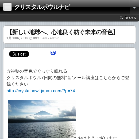
クリスタルボウルナビ
Search
【新しい地球へ、心地良く紡ぐ未来の音色】
1月 13th, 2015 @ 09:19 am › admin
☆神秘の音色でぐっすり眠れる
クリスタルボウル7日間の無料“音”メール講座はこちらからご登
録ください
http://crystalbowl-japan.com/?p=74
おはようございます。