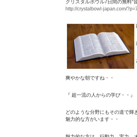
クリスタルボウル7日間の無料“
http://crystalbowl-japan.com/?p=
爽やかな朝ですね・・
『 超一流の人からの学び・・』
どのような分野にもその道で輝
魅力的な方がいます・・
魅力的な方は 行動力、実力、