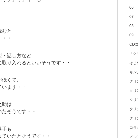
06
07
08 
読むと
09
す・・
CD
「ク
型・話し方など
に取り入れるといいそうです・・
はじ
キン
が低くて、
クリ
ています・・
クリ
クリ
之助は
クリ
いたそうです・・
クリ
コラ
選手も
っていたとそうです・・
メル