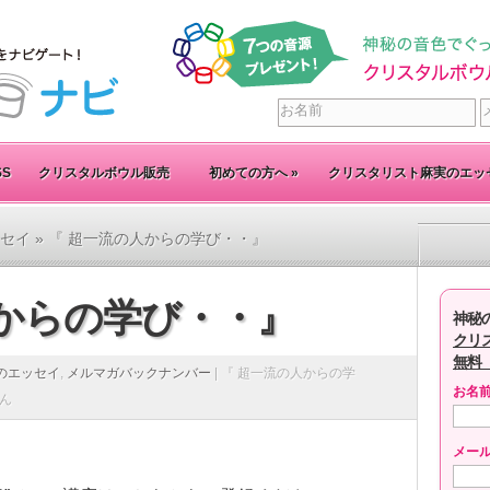
SS
クリスタルボウル販売
初めての方へ
»
クリスタリスト麻実のエッ
セイ
» 『 超一流の人からの学び・・』
人からの学び・・』
神秘
クリ
無料
のエッセイ
,
メルマガバックナンバー
|
『 超一流の人からの学
お名
ん
メー