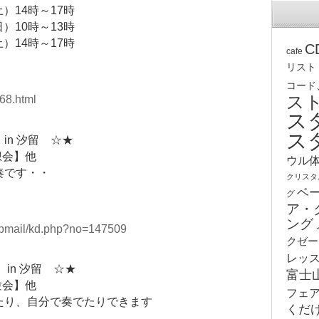
土）14時～17時
日）10時～13時
土）14時～17時
C
cafe
リスト
コード
ス
68.html
ス
ス
in 汐留 ☆★
想会】他
ウル
奏です・・
クリスタ
ベ
グ
ア・
ング
stepmail/kd.php?no=147509
クゼー
レッ
in 汐留 ☆★
富士
験会】他
フェ
たり、自分で奏でたりできます
くだ