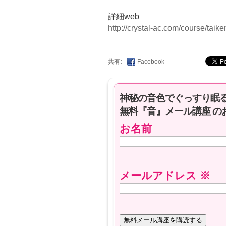
詳細web
http://crystal-ac.com/course/taike
共有:
Facebook
神秘の音色でぐっすり眠
無料『音』メール講座 の
お名前
メールアドレス
※