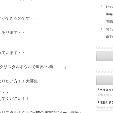
レッ
奉納
とができるのです・・
石塚
聞く
山あります・・
麻実
れています・・
個クリスタルボウルで世界平和に！！』
なりたい方！！大募集！！
・・
『クリスタ
す・・
Posted on 12
えてください！！
『行動と勇
Posted on 5月
リスタルボウル7日間の無料“音”メール講座」