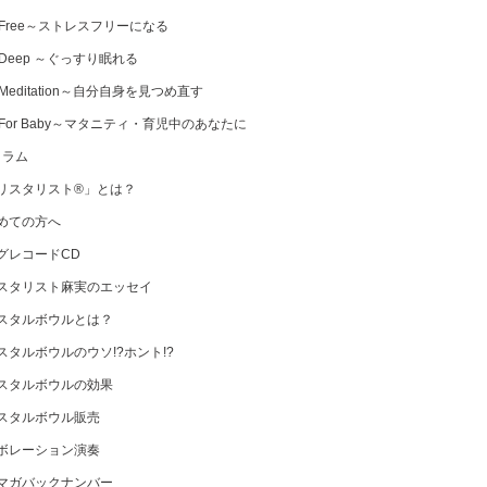
 Free～ストレスフリーになる
 Deep ～ぐっすり眠れる
Meditation～自分自身を見つめ直す
 For Baby～マタニティ・育児中のあなたに
コラム
リスタリスト®」とは？
めての方へ
グレコードCD
スタリスト麻実のエッセイ
スタルボウルとは？
スタルボウルのウソ!?ホント!?
スタルボウルの効果
スタルボウル販売
ボレーション演奏
マガバックナンバー