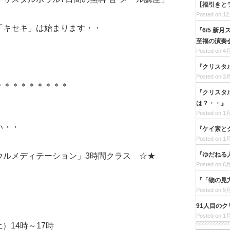
【福引きと
Posted on 12
「キセキ」は始まります・・
『6/5 
至福の演奏
Posted on 4月
『クリスタ
Posted on 3月
＊＊＊＊＊＊＊＊＊
『クリスタ
は？・・』
Posted on 1月
い・・
『ケイ素と
Posted on 1月
『ゆだねる
ウルメディテーション」3時間クラス ☆★
Posted on 6月
『「物の見
）
Posted on 9月
91人目の
Posted on 1月
土）14時～17時