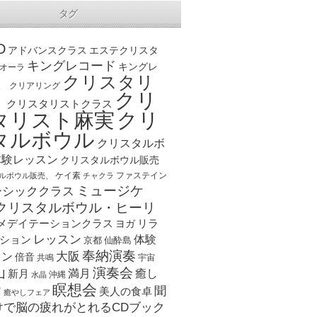
タグ
D
アドバンスクラス
エステクリスタ
キングレコード
キングレ
オーラ
クリスタリ
、
クリアリング
クリ
ト
クリスタリストクラス
クリ
タリスト麻実
タルボウル
クリスタルボ
体験レッスン
クリスタルボウル販売
ケイ素
ファステイン
ルボウル販売、
チャクラ
ミュージケ
ーシッククラス
クリスタルボウル・ヒーリ
メデイテーションクラス
リラ
ヨガ
レッスン
体験
ション
京都
仙酔島
奉納演奏
大阪
スン
倍音
宇宙
共鳴
演奏会
山
新月
満月
癒し
沖縄
水晶
瞑想会
聞
ア
美人の食卓
癒やしフェア
けで脳の疲れがとれるCDブック