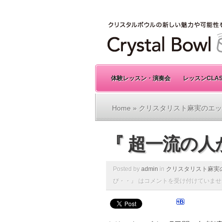
体験レッスン・演奏会
レッスンCLA
Home
»
クリスタリスト麻実のエッ
『 超一流の
Posted by
admin
in
クリスタリスト麻実
び・・』 は
コメントを受け付けていませ