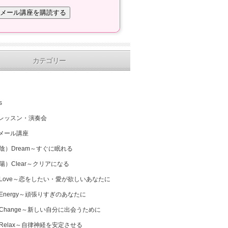
カテゴリー
s
レッスン・演奏会
メール講座
（陰）Dream～すぐに眠れる
（陽）Clear～クリアになる
 Love～恋をしたい・愛が欲しいあなたに
 Energy～頑張りすぎのあなたに
 Change～新しい自分に出会うために
 Relax～自律神経を安定させる