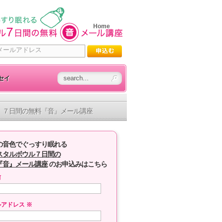
Home
セイ
７日間の無料『音』メール講座
の音色でぐっすり眠れる
スタルボウル７日間の
『音』メール講座
のお申込みはこちら
前
ルアドレス
※