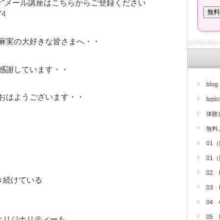
音”メール講座はこちらからご登録ください
74
麻実の大好きな皆さまへ・・
感謝しています・・
blog
おはようございます・・
topic
体験
無料
01
01
02
き続けている
03
04
05
オリジナリティーも