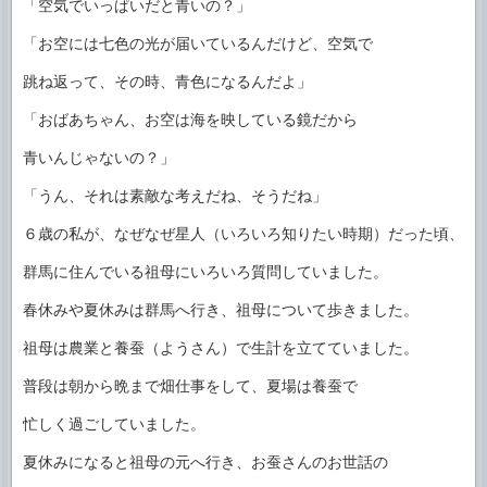
「空気でいっぱいだと青いの？」
「お空には七色の光が届いているんだけど、空気で
跳ね返って、その時、青色になるんだよ」
「おばあちゃん、お空は海を映している鏡だから
青いんじゃないの？」
「うん、それは素敵な考えだね、そうだね」
６歳の私が、なぜなぜ星人（いろいろ知りたい時期）だった頃、
群馬に住んでいる祖母にいろいろ質問していました。
春休みや夏休みは群馬へ行き、祖母について歩きました。
祖母は農業と養蚕（ようさん）で生計を立てていました。
普段は朝から晩まで畑仕事をして、夏場は養蚕で
忙しく過ごしていました。
夏休みになると祖母の元へ行き、お蚕さんのお世話の