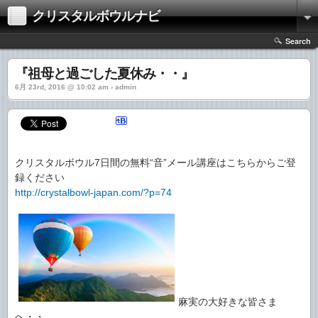
クリスタルボウルナビ
Search
『祖母と過ごした夏休み・・』
6月 23rd, 2016 @ 10:02 am › admin
クリスタルボウル7日間の無料“音”メール講座はこちらからご登
録ください
http://crystalbowl-japan.com/?p=74
麻実の大好きな皆さま
へ・・