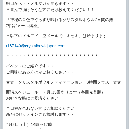
明日から・・メルマガが届きます・・
＊喜んで頂けそうな方にだけ教えてください！！
「神秘の音色でぐっすり眠れるクリスタルボウル7日間の無
料“音”メール講座」
＊以下のメルアドに空メールで「キセキ」は始まります・・
t137140@crystalbowl-japan.com
＊＊＊＊＊＊＊＊＊＊＊＊＊＊＊＊＊＊＊＊＊＊＊
イベントのご紹介です・・
ご興味のある方のみご覧ください・・
★☆ クリスタルボウルメディテーション」3時間クラス ☆★
開講スケジュール ７月は3回あります（各回先着順）
お好きな時にご受講ください
＊日程が合わない方はご相談ください
新たにセッテイングも検討します・・
7月2日（土）14時～17時