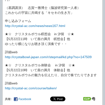
（基調講演） 志賀一雅博士（脳波研究第一人者）
これからの宇宙に共鳴する「キセキの生き方」
申し込みフォーム
http://crystal-ac.com/news/news167.html
★☆ クリスタルボウル瞑想会 in 汐留 ☆★
【5月22日11時 いて座の満月 瞑想会】他
ゆったり横になりお聴き頂く演奏です・・
詳細web
http://crystalbowl-japan.com/r/stepmail/kd.php?no=147509
★☆ クリスタルボウル体験会 in 汐留 ☆★
【5月22日10時 いて座の満月 体験会】他
クリスタルボウルの魅力を伝えたり、自分で奏でたりできます
詳細web
http://crystal-ac.com/course/taiken/
共有:
Facebook