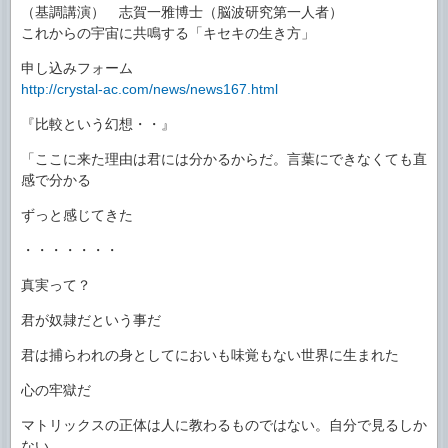
（基調講演） 志賀一雅博士（脳波研究第一人者）
これからの宇宙に共鳴する「キセキの生き方」
申し込みフォーム
http://crystal-ac.com/news/news167.html
『比較という幻想・・』
「ここに来た理由は君には分かるからだ。言葉にできなくても直
感で分かる
ずっと感じてきた
・・・・・・・
真実って？
君が奴隷だという事だ
君は捕らわれの身としてにおいも味覚もない世界に生まれた
心の牢獄だ
マトリックスの正体は人に教わるものではない。自分で見るしか
ない。