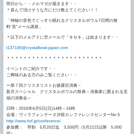
明日から・・メルマガが届きます・・
＊喜んで頂けそうな方にだけ教えてください！！
「神秘の音色でぐっすり眠れるクリスタルボウル7日間の無
料“音”メール講座」
＊以下のメルアドに空メールで「キセキ」は始まります・・
t137140@crystalbowl-japan.com
＊＊＊＊＊＊＊＊＊＊＊＊＊＊＊＊＊＊＊＊＊＊＊
イベントのご紹介です・・
ご興味のある方のみご覧ください・・
ー第７回クリスタリストお披露目演奏－
新月スペシャル クリスタルボウルの祭典～演奏家に囲まれる至
福の演奏会～
日時：2016年6月5日(日)14時～16時
会場：ヴィラフォンテーヌ汐留カンファレンスセンターNo 5
http://www.hvf.jp/conference/
参加費： 早割 5月20日迄 3,500円（5月21日以降 5,000
円）