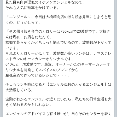
見た目も向井理似のイケメンエンジェルなので、
それも人気に拍車をかけている。
「エンジェル～、今日は大橋精肉店の照り焼き弁当にしようと思
うの。どうかしら？」
「その照り焼き弁当のカロリーは730kcalで20波動です。大橋さ
んは現在、お店をたたんで、
故郷で暮らそうかとちょっと悩んでいるので、波動数が下がって
います。
それよりカロリーが低くて、波動数が高いランチは、ナマステレ
ストランのキーマカレーオリジナルです。
640kcal、70波動です。最近、オーナーがこのキーマーカレーオ
リジナルを開発してスパイスのブレンドから
精魂込めて作っているレシピで・・・」
今日もランチ時になると【エンゲル係数のわかるエンジェル】は
大活躍している。
波動がわかるエンジェルが近くにいたら、私たちの日常生活も大
きく変わるのかもしれない。
エンジェルのアドバイスも有り難いが、自らそのセンサーを磨く