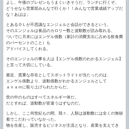
よし、午後のプレゼンもうまくいきそうだ、ランチに行くぞ。
どうせなら営業部みんなで行くか！！みんなで営業成績アップだ
な！あはは」
とあるＯＬが不思議なエンジェルと会話ができるという。
そのエンジェルは食品のカロリー数と波動数が読み取れる。
ついでに月末にはエンゲル係数（家計の消費支出に占める飲食費
のパーセントのこと）も
アドバイスしてくれる。
そのエンジェルの事を人は【エンゲル係数のわかるエンジェル】
と言って大切にしている。
最近、貴重な存在としてスポットライトが当たったのは、
エンゲル係数より、波動係数がわかるエンジェルとして
ａｎａｍに取り上げられたからだ。
世の中のものはすべてエネルギー体だ。
だとすれば、波動数が皆違うはずなのだ。
しかし、ここ何世紀もの間、我々、人類は波動数には全くの無頓
着でこだわっていなかった。
物を生産し、販売するビジネスが主流となり、産業を支えてき