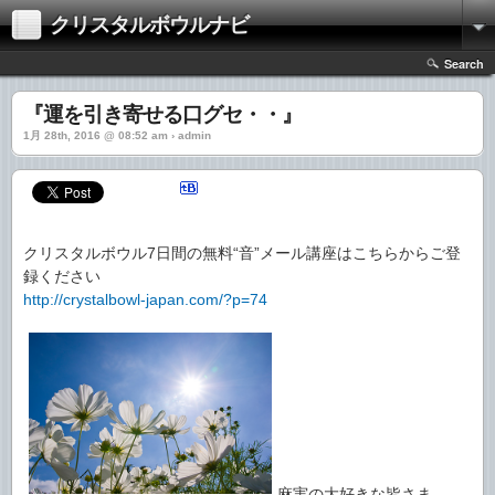
クリスタルボウルナビ
Search
『運を引き寄せる口グセ・・』
1月 28th, 2016 @ 08:52 am › admin
クリスタルボウル7日間の無料“音”メール講座はこちらからご登
録ください
http://crystalbowl-japan.com/?p=74
麻実の大好きな皆さま