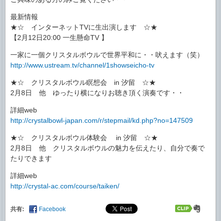
最新情報
★☆ インターネットTVに生出演します ☆★
【2月12日20:00 一生懸命TV 】
一家に一個クリスタルボウルで世界平和に・・吠えます（笑）
http://www.ustream.tv/channel/1showseicho-tv
★☆ クリスタルボウル瞑想会 in 汐留 ☆★
2月8日 他 ゆったり横になりお聴き頂く演奏です・・
詳細web
http://crystalbowl-japan.com/r/stepmail/kd.php?no=147509
★☆ クリスタルボウル体験会 in 汐留 ☆★
2月8日 他 クリスタルボウルの魅力を伝えたり、自分で奏で
たりできます
詳細web
http://crystal-ac.com/course/taiken/
共有:
Facebook