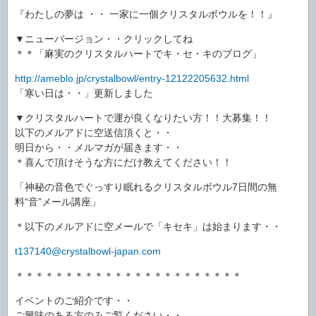
『わたしの夢は ・・ 一家に一個クリスタルボウルを！！』
▼ニューバージョン・・クリックしてね
＊＊「麻実のクリスタルハートでキ・セ・キのブログ」
http://ameblo.jp/crystalbowl/entry-12122205632.html
「寒い日は・・」更新しました
▼クリスタルハートで運が良くなりたい方！！大募集！！
以下のメルアドに空送信頂くと・・
明日から・・メルマガが届きます・・
＊喜んで頂けそうな方にだけ教えてください！！
「神秘の音色でぐっすり眠れるクリスタルボウル7日間の無
料“音”メール講座」
＊以下のメルアドに空メールで「キセキ」は始まります・・
t137140@crystalbowl-japan.com
＊＊＊＊＊＊＊＊＊＊＊＊＊＊＊＊＊＊＊＊＊＊＊
イベントのご紹介です・・
ご興味のある方のみご覧ください・・