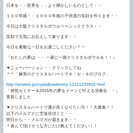
日本を・・世界を・・より輝かしいものとして・・
１００年後・・１０００年後の子供達の笑顔を作ります・・
今日は大阪クリスタルボウルベーシッククラス・・
笑顔で元気にお伝えして参ります・・
今日も素敵な一日をお過ごしください＾＾
『わたしの夢は ・・ 一家に一個クリスタルボウルを！！』
▼ニューバージョン・・クリックしてね
＊＊「麻実のクリスタルハートでキ・セ・キのブログ」
http://ameblo.jp/crystalbowl/entry-12121233916.html
「神気セミナー＆2016年の夢をドーンと叶える演奏会・・」
更新しました
▼クリスタルハートで運が良くなりたい方！！大募集！！
以下のメルアドに空送信頂くと・・
明日から・・メルマガが届きます・・
＊喜んで頂けそうな方にだけ教えてください！！