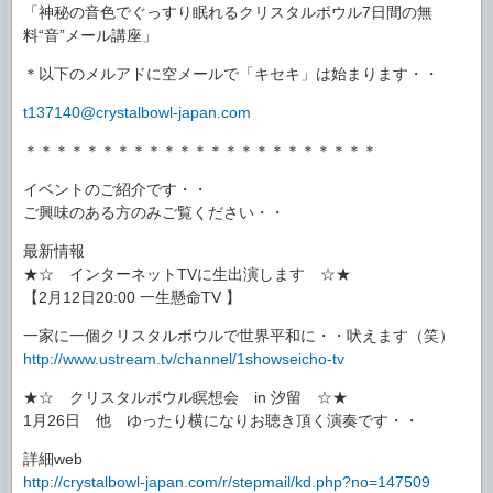
「神秘の音色でぐっすり眠れるクリスタルボウル7日間の無
料“音”メール講座」
＊以下のメルアドに空メールで「キセキ」は始まります・・
t137140@crystalbowl-japan.com
＊＊＊＊＊＊＊＊＊＊＊＊＊＊＊＊＊＊＊＊＊＊＊
イベントのご紹介です・・
ご興味のある方のみご覧ください・・
最新情報
★☆ インターネットTVに生出演します ☆★
【2月12日20:00 一生懸命TV 】
一家に一個クリスタルボウルで世界平和に・・吠えます（笑）
http://www.ustream.tv/channel/1showseicho-tv
★☆ クリスタルボウル瞑想会 in 汐留 ☆★
1月26日 他 ゆったり横になりお聴き頂く演奏です・・
詳細web
http://crystalbowl-japan.com/r/stepmail/kd.php?no=147509