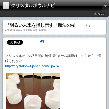
クリスタルボウルナビ
Search
『明るい未来を指し示す「魔法の杖」・・』
1月 25th, 2016 @ 08:43 am › admin
クリスタルボウル7日間の無料“音”メール講座はこちらからご登
録ください
http://crystalbowl-japan.com/?p=74