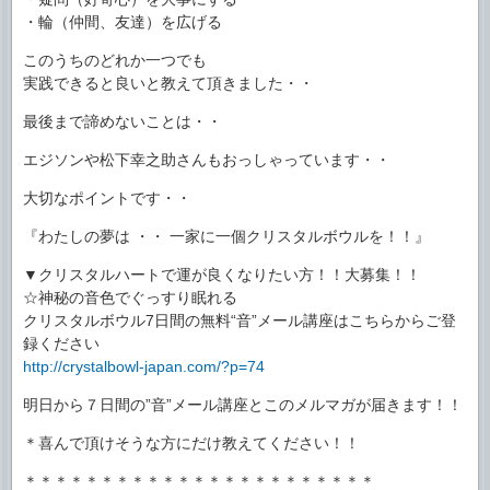
・輪（仲間、友達）を広げる
このうちのどれか一つでも
実践できると良いと教えて頂きました・・
最後まで諦めないことは・・
エジソンや松下幸之助さんもおっしゃっています・・
大切なポイントです・・
『わたしの夢は ・・ 一家に一個クリスタルボウルを！！』
▼クリスタルハートで運が良くなりたい方！！大募集！！
☆神秘の音色でぐっすり眠れる
クリスタルボウル7日間の無料“音”メール講座はこちらからご登
録ください
http://crystalbowl-japan.com/?p=74
明日から７日間の”音”メール講座とこのメルマガが届きます！！
＊喜んで頂けそうな方にだけ教えてください！！
＊＊＊＊＊＊＊＊＊＊＊＊＊＊＊＊＊＊＊＊＊＊＊