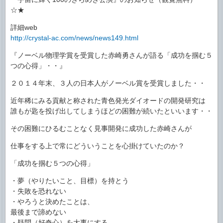
☆★
詳細web
http://crystal-ac.com/news/news149.html
『ノーベル物理学賞を受賞した赤崎勇さんが語る「成功を掴む５
つの心得」・・』
２０１４年末、３人の日本人がノーベル賞を受賞しました・・
近年稀にみる貢献と称された青色発光ダイオードの開発研究は
誰もが匙を投げ出してしまうほどの困難が続いたといいます・・
その困難にひるむことなく見事開発に成功した赤崎さんが
仕事をする上で常にどういうことを心掛けていたのか？
「成功を掴む５つの心得」
・夢（やりたいこと、目標）を持とう
・失敗を恐れない
・やろうと決めたことは、
最後まで諦めない
・疑問（好奇心）を大事にする