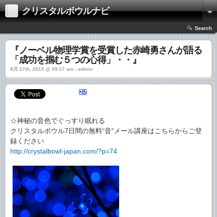
クリスタルボウルナビ
Search
『ノーベル物理学賞を受賞した赤崎勇さんが語る
「成功を掴む５つの心得」・・』
8月 27th, 2015 @ 09:17 am › admin
☆神秘の音色でぐっすり眠れる
クリスタルボウル7日間の無料“音”メール講座はこちらからご登
録ください
http://crystalbowl-japan.com/?p=74