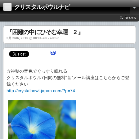
クリスタルボウルナビ
Search
『困難の中にひそむ幸運 2 』
5月 26th, 2015 @ 08:04 am › admin
☆神秘の音色でぐっすり眠れる
クリスタルボウル7日間の無料“音”メール講座はこちらからご登
録ください
http://crystalbowl-japan.com/?p=74