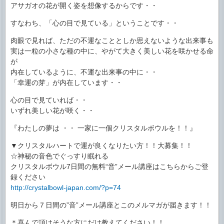
アサガオの花が開く姿を想像するからです・・
すなわち、「心の目で見ている」ということです・・
肉眼で見れば、ただの不運なこととしか思えないような出来事も
実は一粒の小さな種の中に、やがて大きく美しい花を咲かせる命
が
内在しているように、不運な出来事の中に・・
「幸運の芽」が内在しています・・
心の目で見ていれば・・
いずれ美しい花が咲く・・
『わたしの夢は ・・ 一家に一個クリスタルボウルを！！』
▼クリスタルハートで運が良くなりたい方！！大募集！！
☆神秘の音色でぐっすり眠れる
クリスタルボウル7日間の無料“音”メール講座はこちらからご登
録ください
http://crystalbowl-japan.com/?p=74
明日から７日間の”音”メール講座とこのメルマガが届きます！！
＊喜んで頂けそうな方にだけ教えてください！！