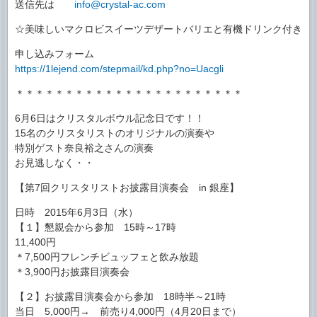
送信先は
info@crystal-ac.com
☆美味しいマクロビスイーツデザートバリエと有機ドリンク付き
申し込みフォーム
https://1lejend.com/stepmail/kd.php?no=Uacgli
＊＊＊＊＊＊＊＊＊＊＊＊＊＊＊＊＊＊＊＊＊＊＊
6月6日はクリスタルボウル記念日です！！
15名のクリスタリストのオリジナルの演奏や
特別ゲスト奈良裕之さんの演奏
お見逃しなく・・
【第7回クリスタリストお披露目演奏会 in 銀座】
日時 2015年6月3日（水）
【１】懇親会から参加 15時～17時
11,400円
＊7,500円フレンチビュッフェと飲み放題
＊3,900円お披露目演奏会
【２】お披露目演奏会から参加 18時半～21時
当日 5,000円→ 前売り4,000円（4月20日まで）