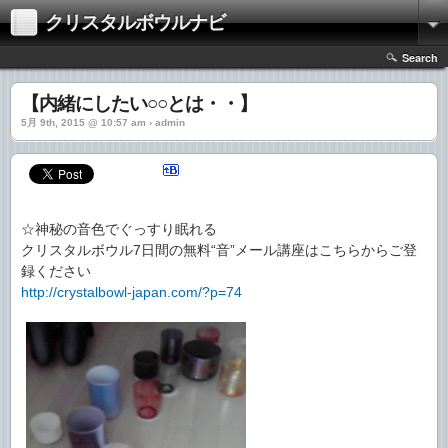
クリスタルボウルナビ
Search
【内緒にしたい○○とは・・】
5月 9th, 2015 @ 10:57 am › admin
☆神秘の音色でぐっすり眠れる
クリスタルボウル7日間の無料“音”メール講座はこちらからご登
録ください
http://crystalbowl-japan.com/?p=74