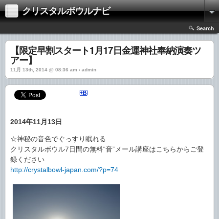
クリスタルボウルナビ
Search
【限定早割スタート1月17日金運神社奉納演奏ツ
アー】
11月 13th, 2014 @ 08:36 am › admin
2014年11月13日
☆神秘の音色でぐっすり眠れる
クリスタルボウル7日間の無料“音”メール講座はこちらからご登
録ください
http://crystalbowl-japan.com/?p=74