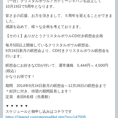
（一社）クリスタルボウルアカデミージャパンを設立して
10月19日で5周年となります。
皆さまの応援、お力を頂きまして、５周年を迎えることができま
した。
感謝を込めて、様々な企画を考えております。
【その１】ありがとうクリスタルボウルCD付き瞑想会企画
毎月5回以上開催しているクリスタルボウル瞑想会。
9月24日新月の瞑想会より、CD付きクリスタルボウル瞑想会を
行います。
瞑想会にお好きなCDが付いて、通常価格 5,444円→ 4,500円
(税込）
かなりお得です！
期間 2014年9月24日新月の瞑想会～12月28日の瞑想会まで
＊好評に付き、待望の期間延長します！
定員 各回8名様（先着順）
▼ ▼ ▼ ▼ ▼
スケジュールと御申し込みはコチラです
https://1lejend.com/stepmail/kd.php?no=147509