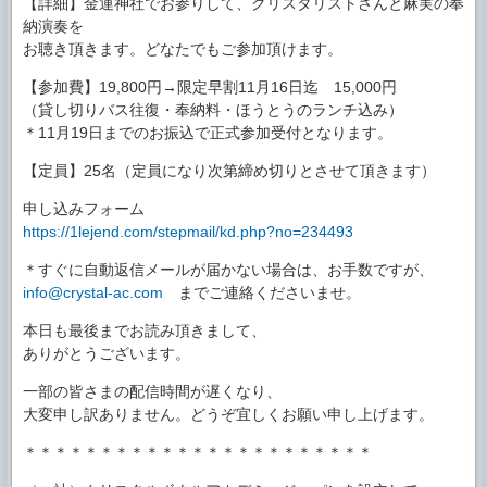
【詳細】金運神社でお参りして、クリスタリストさんと麻実の奉
納演奏を
お聴き頂きます。どなたでもご参加頂けます。
【参加費】19,800円→限定早割11月16日迄 15,000円
（貸し切りバス往復・奉納料・ほうとうのランチ込み）
＊11月19日までのお振込で正式参加受付となります。
【定員】25名（定員になり次第締め切りとさせて頂きます）
申し込みフォーム
https://1lejend.com/stepmail/kd.php?no=234493
＊すぐに自動返信メールが届かない場合は、お手数ですが、
info@crystal-ac.com
までご連絡くださいませ。
本日も最後までお読み頂きまして、
ありがとうございます。
一部の皆さまの配信時間が遅くなり、
大変申し訳ありません。どうぞ宜しくお願い申し上げます。
＊＊＊＊＊＊＊＊＊＊＊＊＊＊＊＊＊＊＊＊＊＊＊