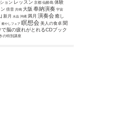
レッスン
体験
ション
京都
仙酔島
奉納演奏
大阪
スン
倍音
宇宙
共鳴
演奏会
山
新月
満月
癒し
沖縄
水晶
瞑想会
聞
ア
美人の食卓
癒やしフェア
けで脳の疲れがとれるCDブック
きの特別講座