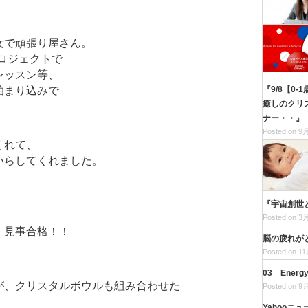
女で頑張り屋さん。
プロジェクトで
レッスン等、
泊まり込みで
『9/8【0
癒しのクリ
ナー・・』
Posted on 9月
くれて、
いらしてくれました。
『宇宙創世
、
Posted on 3月
、見事合格！！
脳の疲れが
Posted on 11
03 Ene
が、クリスタルボウルも組み合わせた
Posted on 9月
！
Yahooニ