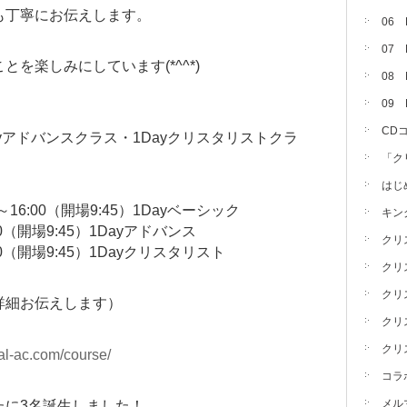
も丁寧にお伝えします。
06
07
を楽しみにしています(*^^*)
08 
09
CD
ayアドバンスクラス・1Dayクリスタリストクラ
「ク
はじ
0～16:00（開場9:45）1Dayベーシック
キン
6:00（開場9:45）1Dayアドバンス
クリ
6:00（開場9:45）1Dayクリスタリスト
クリ
クリ
詳細お伝えします）
クリ
クリ
stal-ac.com/course/
コラ
メル
たに3名誕生しました！