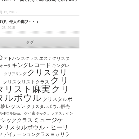
月 12, 2016
喜び、他人の喜び・・ 』
 23, 2015
タグ
D
アドバンスクラス
エステクリスタ
キングレコード
キングレ
オーラ
クリスタリ
、
クリアリング
クリ
ト
クリスタリストクラス
クリ
タリスト麻実
タルボウル
クリスタルボ
体験レッスン
クリスタルボウル販売
ケイ素
ファステイン
ルボウル販売、
チャクラ
ミュージケ
ーシッククラス
クリスタルボウル・ヒーリ
メデイテーションクラス
リラ
ヨガ