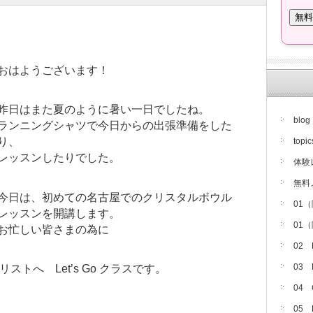
おはようございます！
昨日はまた夏のように暑い一日でしたね。
blog
ランニングシャツで今日からの出張準備をした
り、
topic
レッスンしたりでした。
体験
無料
今日は、初めての名古屋でのクリスタルボウル
01
レッスンを開講します。
01
お忙しい皆さまの為に
02
03
トへ Let’s Go クラスです。
。
04
05