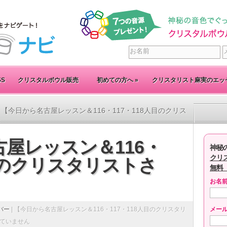
SS
クリスタルボウル販売
初めての方へ
»
クリスタリスト麻実のエッ
 【今日から名古屋レッスン＆116・117・118人目のクリス
屋レッスン＆116・
神秘
クリ
人目のクリスタリストさ
無料
お名
バー
|
【今日から名古屋レッスン＆116・117・118人目のクリスタリ
メー
ていません