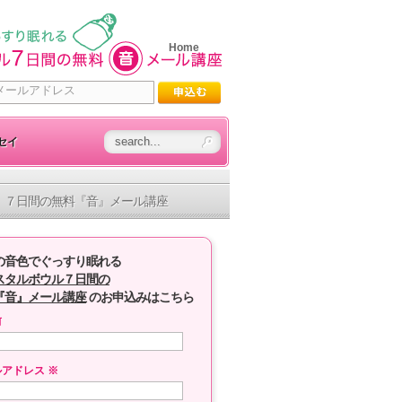
Home
セイ
７日間の無料『音』メール講座
の音色でぐっすり眠れる
スタルボウル７日間の
『音』メール講座
のお申込みはこちら
前
ルアドレス
※