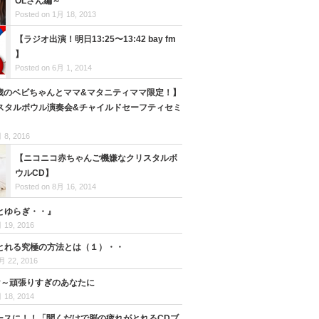
OLさん編～
Posted on 1月 18, 2013
【ラジオ出演！明日13:25〜13:42 bay fm
】
Posted on 6月 1, 2014
-1歳のベビちゃんとママ&マタニティママ限定！】
スタルボウル演奏会&チャイルドセーフティセミ
 8, 2016
【ニコニコ赤ちゃんご機嫌なクリスタルボ
ウルCD】
Posted on 8月 16, 2014
とゆらぎ・・』
 19, 2016
とれる究極の方法とは（１）・・
月 22, 2016
rgy～頑張りすぎのあなたに
 18, 2014
ュースに！！「聞くだけで脳の疲れがとれるCDブ