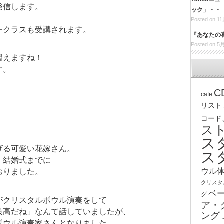
発信します。
ック」・・
Posted on 11
ークラスも受講されます。
『あなたの
Posted on 5月
習えますね！
す。
C
cafe
リスト
コード
ス
ス
げる可愛い花嫁さん。
ス
、結婚式までに
ウル
おりました。
クリスタ
ベ
グ
がクリスタルボウル演奏をして
ア・
最高だね」なんて話していましたが、
ング
ボウル演奏家さんとなりました。