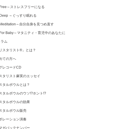
 Free～ストレスフリーになる
 Deep ～ぐっすり眠れる
Meditation～自分自身を見つめ直す
 For Baby～マタニティ・育児中のあなたに
コラム
リスタリスト®」とは？
めての方へ
グレコードCD
スタリスト麻実のエッセイ
スタルボウルとは？
スタルボウルのウソ!?ホント!?
スタルボウルの効果
スタルボウル販売
ボレーション演奏
マガバックナンバー