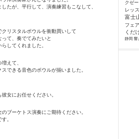
クゼー
ましたが、平行して、演奏練習もこなして、
レッ
富士
フェ
でクリスタルボウルを衝動買いして
くだ
なって、奏でてみたいと
静岡
響
いらしてくれました。
つ増えて、
クスできる音色のボウルが揃いました。
。
も彼女にお任せください。
女のブーケトス演奏にご期待ください。
です。