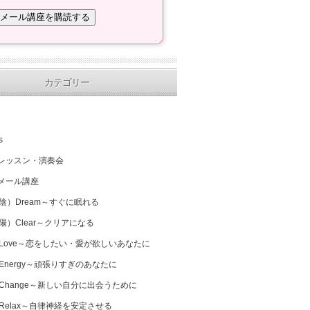
カテゴリー
s
レッスン・演奏会
メール講座
（陰）Dream～すぐに眠れる
（陽）Clear～クリアになる
 Love～恋をしたい・愛が欲しいあなたに
 Energy～頑張りすぎのあなたに
 Change～新しい自分に出会うために
 Relax～自律神経を安定させる