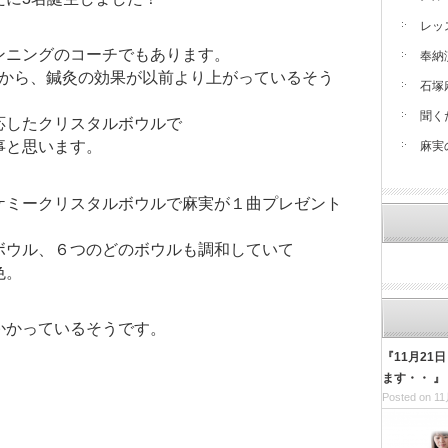
レッ
ンニングのコーチでもあります。
奉納
てから、鍼灸の効果が以前より上がっているそう
石塚
聞く
応したクリスタルボウルで
事と思います。
麻実
ケミークリスタルボウルで麻実が１曲プレゼント
ボウル、６つのどのボウルも調和していて
色。
かかっているそうです。
『11月21
ます・・ 』
Posted on 11