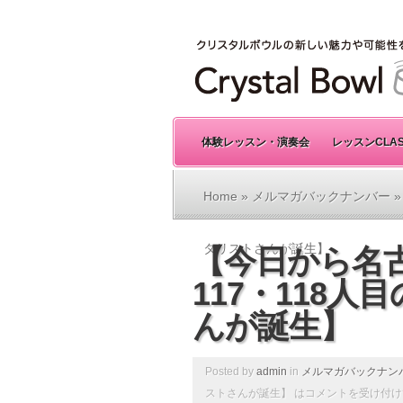
体験レッスン・演奏会
レッスンCLA
Home
»
メルマガバックナンバー
»
タリストさんが誕生】
【今日から名古
117・118
んが誕生】
Posted by
admin
in
メルマガバックナン
ストさんが誕生】 は
コメントを受け付け