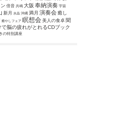
奉納演奏
大阪
スン
倍音
宇宙
共鳴
演奏会
山
新月
満月
癒し
沖縄
水晶
瞑想会
聞
ア
美人の食卓
癒やしフェア
けで脳の疲れがとれるCDブック
きの特別講座