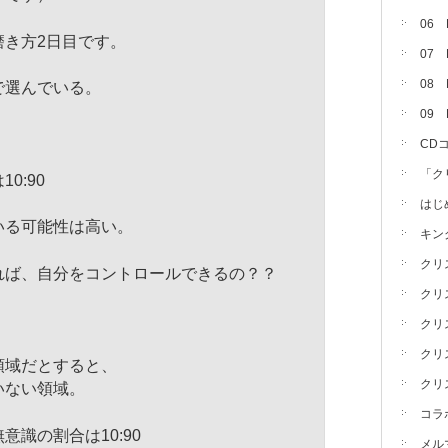
06
磨き方2日目です。
07
08 
で選んでいる。
09
CD
「ク
0:90
はじ
いる可能性は高い。
キン
クリ
れば、自分をコントロールできるの？？
クリ
クリ
クリ
領域だとすると、
クリ
いない領域。
コラ
識の割合は10:90
メル