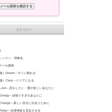
カテゴリー
s
レッスン・演奏会
メール講座
（陰）Dream～すぐに眠れる
（陽）Clear～クリアになる
 Love～恋をしたい・愛が欲しいあなたに
 Energy～頑張りすぎのあなたに
 Change～新しい自分に出会うために
 Relax～自律神経を安定させる