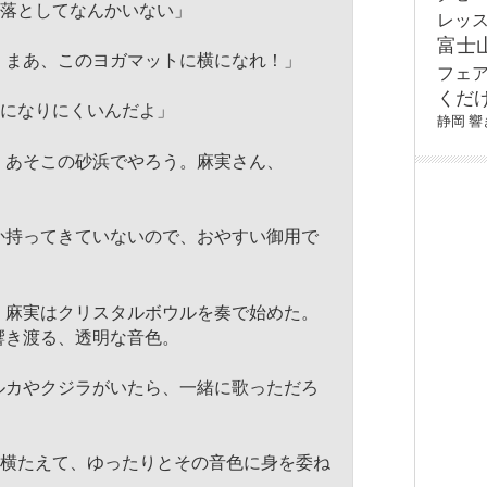
き落としてなんかいない」
レッ
富士
、まあ、このヨガマットに横になれ！」
フェ
くだ
横になりにくいんだよ」
静岡
響
、あそこの砂浜でやろう。麻実さん、
」
か持ってきていないので、
おやすい御用で
、
麻実はクリスタルボウルを奏で始めた。
響き渡る、透明な音色。
ルカやクジラがいたら、
一緒に歌っただろ
を横たえて、
ゆったりとその音色に身を委ね