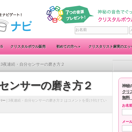
SS
クリスタルボウル販売
初めての方へ
»
クリスタリスト麻実のエッ
 3夜連続・自分センサーの磨き方２
分センサーの磨き方２
神秘
クリ
無料
バー
|
3夜連続・自分センサーの磨き方２ は
コメントを受け付けてい
お名
メー