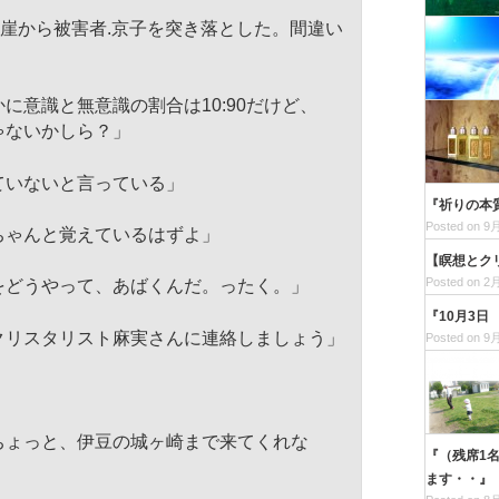
崖から被害者.京子を突き落とした。
間違い
に意識と無意識の割合は10:
90だけど、
ゃないかしら？」
ていないと言っている」
『祈りの本
Posted on 9月
ちゃんと覚えているはずよ」
【瞑想とク
Posted on 2月
をどうやって、あばくんだ。ったく。」
『10月3日
クリスタリスト麻実さんに連絡しましょう」
Posted on 9月
ちょっと、
伊豆の城ヶ崎まで来てくれな
『（残席1
ます・・』