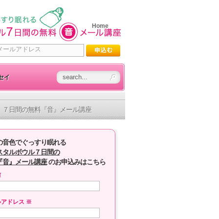
Home
セイ
７日間の無料『音』メール講座
の音色でぐっすり眠れる
スタルボウル７日間の
『音』メール講座
のお申込みはこちら
前
ルアドレス
※