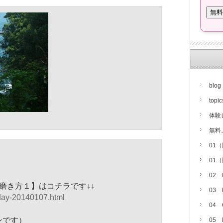
blog
topic
体験
無料
01
01
。
02
磨き方１】はコチラです↓↓
03
day-20140107.html
04
ンです）
05