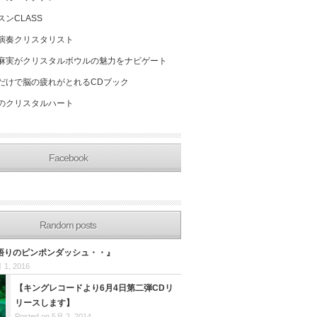
スンCLASS
演奏クリスタリスト
麻実がクリスタルボウルの魅力をナビゲート
だけで脳の疲れがとれるCDブック
のクリスタルハート
Facebook
Random posts
悟りのピンポンダッシュ・・』
 1, 2016
【キングレコードより6月4日第二弾CDリ
リースします】
Posted on 5月 2, 2014