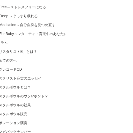
 Free～ストレスフリーになる
 Deep ～ぐっすり眠れる
Meditation～自分自身を見つめ直す
 For Baby～マタニティ・育児中のあなたに
コラム
リスタリスト®」とは？
めての方へ
グレコードCD
スタリスト麻実のエッセイ
スタルボウルとは？
スタルボウルのウソ!?ホント!?
スタルボウルの効果
スタルボウル販売
ボレーション演奏
マガバックナンバー