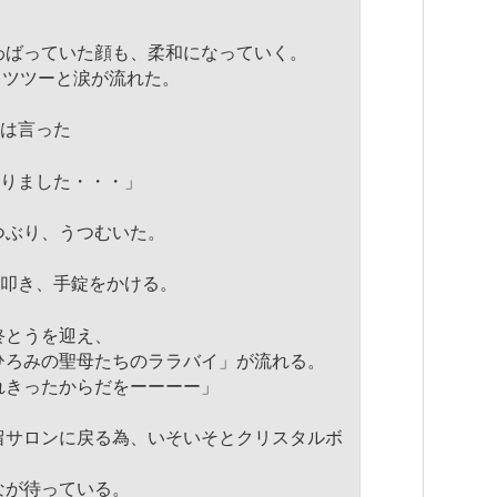
わばっていた顔も、柔和になっていく。
、ツツーと涙が流れた。
Aは言った
やりました・・・」
つぶり、うつむいた。
を叩き、手錠をかける。
終とうを迎え、
ひろみの聖母たちのララバイ」
が流れる。
れきったからだをーーーー」
留サロンに戻る為、
いそいそとクリスタルボ
なが待っている。