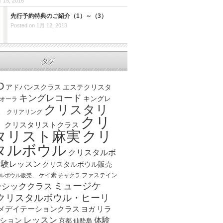
 15, 2016
先行予約特典のご紹介（1）～（3）
Posted on 1月 12, 2013
タグ
D
アドバンスクラス
エステクリスタ
キングレコード
キングレ
オーラ
クリスタリ
、
クリアリング
クリ
ト
クリスタリストクラス
クリ
タリスト麻実
タルボウル
クリスタルボ
体験レッスン
クリスタルボウル販売
ケイ素
ファステイン
ルボウル販売、
チャクラ
ミュージケ
ーシッククラス
クリスタルボウル・ヒーリ
メデイテーションクラス
リラ
ヨガ
レッスン
体験
ション
京都
仙酔島