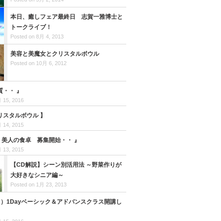
本日、癒しフェア最終日 志賀一雅博士と
トークライブ！
Posted on 8月 4, 2013
美容と美魔女とクリスタルボウル
Posted on 10月 6, 2012
質・・ 』
 15, 2016
リスタルボウル 】
 14, 2015
 美人の食卓 募集開始・・ 』
 13, 2015
【CD解説】シーン別活用法 ～野菜作りが
大好きなシニア編～
Posted on 1月 23, 2013
名）1Dayベーシック＆アドバンスクラス開講し