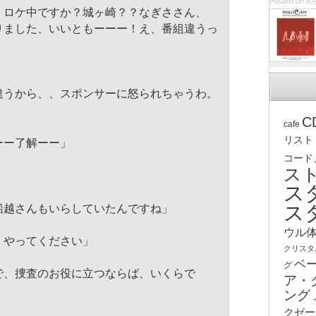
Posted on 8月
、ロケ中ですか？城ヶ崎？？
なぎささん、
りました、いいともーーー！え、
番組違うっ
違うから、、
スポンサーに怒られちゃうわ。
C
cafe
リスト
ーー了解ーー」
コード
ス
ス
ス
船越さんもいらしていたんですね」
ウル
、やってください」
クリスタ
ベ
グ
で、捜査のお役に立つならば、
いくらで
ア・
ング
クゼー