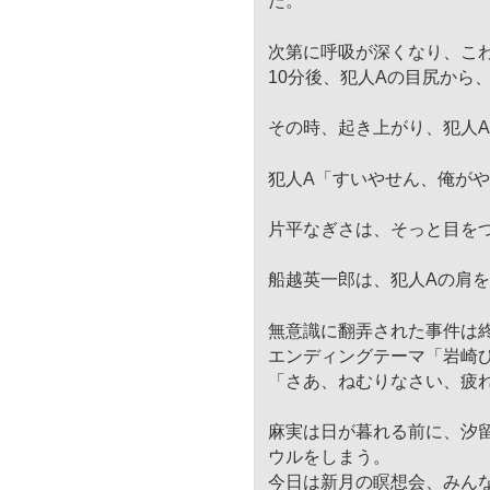
た。
次第に呼吸が深くなり、こ
10分後、犯人Aの目尻から
その時、起き上がり、犯人
犯人A「すいやせん、俺が
片平なぎさは、そっと目を
船越英一郎は、犯人Aの肩
無意識に翻弄された事件は
エンディングテーマ「岩崎
「さあ、ねむりなさい、疲
麻実は日が暮れる前に、汐
ウルをしまう。
今日は新月の瞑想会、みん