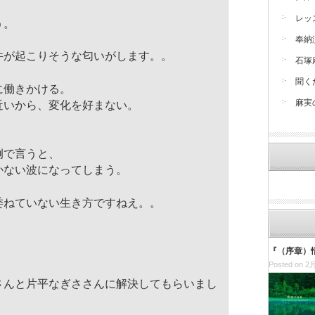
レッ
う。
奉納
件が起こりそうな匂いがします。。
石塚
聞く
に働きかける。
麻実
近いから、変化を好まない。
例で言うと、
かない波になってしまう。
委ねていない生き方ですねえ。。
『（序章）
Posted on 2月
さんと片平なぎささんに解決してもらいまし