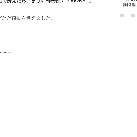
で例えたら、まさに神秘性の「VIORET」
静岡
響
だただ感動を覚えました。
～～～！！！