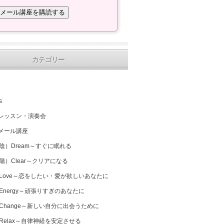
カテゴリー
s
レッスン・演奏会
メール講座
（陰）Dream～すぐに眠れる
（陽）Clear～クリアになる
 Love～恋をしたい・愛が欲しいあなたに
 Energy～頑張りすぎのあなたに
 Change～新しい自分に出会うために
 Relax～自律神経を安定させる