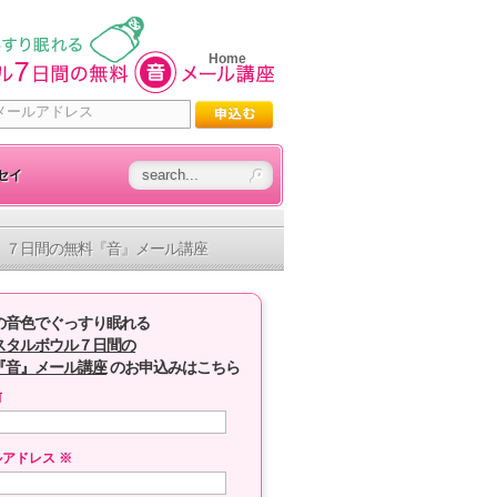
Home
セイ
７日間の無料『音』メール講座
の音色でぐっすり眠れる
スタルボウル７日間の
『音』メール講座
のお申込みはこちら
前
ルアドレス
※