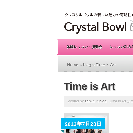
体験レッスン・演奏会
レッスンCLA
Home
»
blog
» Time is Art
Time is Art
Posted by
admin
in
blog
|
Time is Art は
2013年7月28日