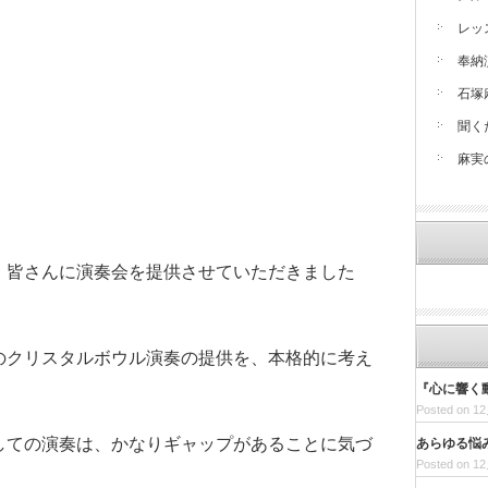
。
レッ
奉納
石塚
聞く
麻実
、皆さんに演奏会を提供させていただきました
のクリスタルボウル演奏の提供を、本格的に考え
『心に響く動画
Posted on 12
しての演奏は、かなりギャップがあることに気づ
あらゆる悩
Posted on 12