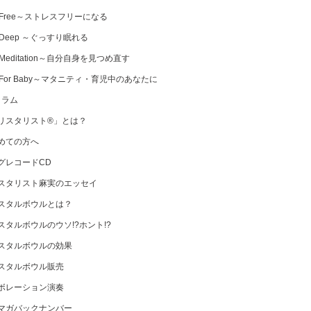
 Free～ストレスフリーになる
 Deep ～ぐっすり眠れる
Meditation～自分自身を見つめ直す
 For Baby～マタニティ・育児中のあなたに
コラム
リスタリスト®」とは？
めての方へ
グレコードCD
スタリスト麻実のエッセイ
スタルボウルとは？
スタルボウルのウソ!?ホント!?
スタルボウルの効果
スタルボウル販売
ボレーション演奏
マガバックナンバー