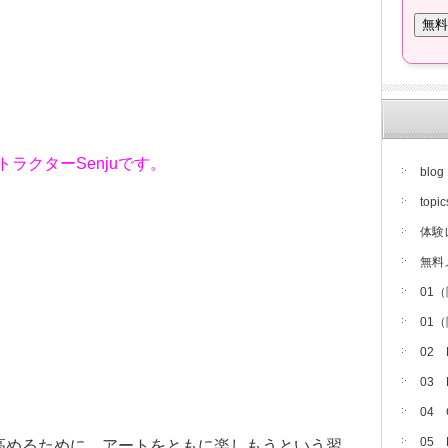
トラクターSenjuです。
blog
topic
体験
無料
01
01
02
03
04
05
高めるために、アートをともに楽しもうという習