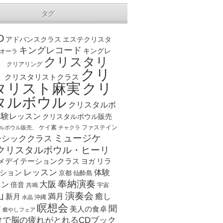
タグ
D
アドバンスクラス
エステクリスタ
キングレコード
キングレ
オーラ
クリスタリ
、
クリアリング
クリ
ト
クリスタリストクラス
クリ
タリスト麻実
タルボウル
クリスタルボ
体験レッスン
クリスタルボウル販売
ケイ素
ファステイン
ルボウル販売、
チャクラ
ミュージケ
ーシッククラス
クリスタルボウル・ヒーリ
メデイテーションクラス
リラ
ヨガ
レッスン
体験
ション
京都
仙酔島
奉納演奏
大阪
スン
倍音
宇宙
共鳴
演奏会
山
新月
満月
癒し
沖縄
水晶
瞑想会
聞
ア
美人の食卓
癒やしフェア
けで脳の疲れがとれるCDブック