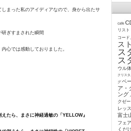
てしまった私のアイディアなので、身から出たサ
C
cafe
リスト
が研ぎすまされた瞬間
コード
ス
、内心では感動しておりました。
ス
ス
ウル
クリスタ
ベ
グ
ア・
ング
クゼー
レッ
富士
えたら、まさに神経過敏の「YELLOW』
フェ
くだ