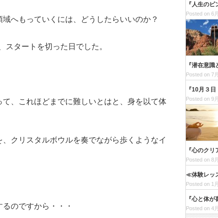
『人生のピ
Posted on 6月
領域へもっていくには、どうしたらいいのか？
て、スタートを切った日でした。
『潜在意識
Posted on 7月
『10月３
Posted on 9月
って、これほどまでに難しいとはと、身を以て体
を、クリスタルボウルを奏でながら歩くようなイ
『心のクリ
Posted on 8月
≪体験レッ
Posted on 1月
『心と体が
するのですから・・・
Posted on 4月