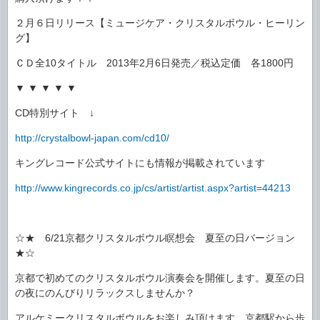
２月６日リリース【ミュージケア・クリスタルボウル・ヒーリン
グ】
ＣＤ全10タイトル 2013年2月6日発売／税込定価 各1800円
▼ ▼ ▼ ▼ ▼
CD特別サイト ↓
http://crystalbowl-japan.com/cd10/
キングレコード公式サイトにも情報が掲載されています
http://www.kingrecords.co.jp/cs/artist/artist.aspx?artist=44213
☆★ 6/21京都クリスタルボウル瞑想会 夏至の日バージョン
★☆
京都で初めてのクリスタルボウル演奏会を開催します。夏至の日
の夜にのんびりリラックスしませんか？
アルケミークリスタルボウルをお楽しみ頂けます。京都駅から歩