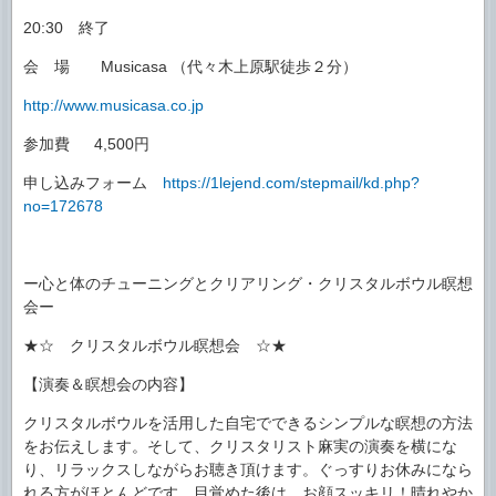
20:30 終了
会 場 Musicasa （代々木上原駅徒歩２分）
http://www.musicasa.co.jp
参加費 4,500円
申し込みフォーム
https://1lejend.com/stepmail/kd.php?
no=172678
ー心と体のチューニングとクリアリング・クリスタルボウル瞑想
会ー
★☆ クリスタルボウル瞑想会 ☆★
【演奏＆瞑想会の内容】
クリスタルボウルを活用した自宅でできるシンプルな瞑想の方法
をお伝えします。そして、クリスタリスト麻実の演奏を横にな
り、リラックスしながらお聴き頂けます。ぐっすりお休みになら
れる方がほとんどです。目覚めた後は、お顔スッキリ！晴れやか