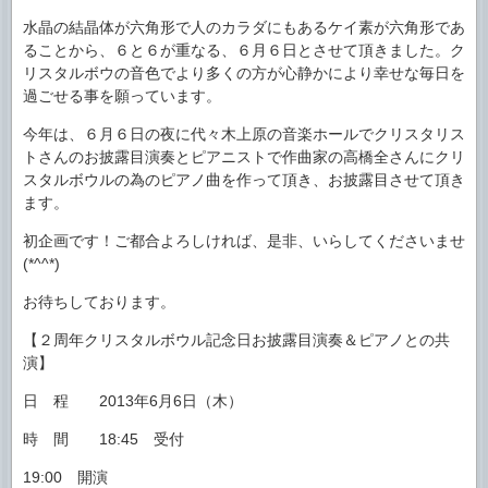
水晶の結晶体が六角形で人のカラダにもあるケイ素が六角形であ
ることから、６と６が重なる、６月６日とさせて頂きました。ク
リスタルボウの音色でより多くの方が心静かにより幸せな毎日を
過ごせる事を願っています。
今年は、６月６日の夜に代々木上原の音楽ホールでクリスタリス
トさんのお披露目演奏とピアニストで作曲家の高橋全さんにクリ
スタルボウルの為のピアノ曲を作って頂き、お披露目させて頂き
ます。
初企画です！ご都合よろしければ、是非、いらしてくださいませ
(*^^*)
お待ちしております。
【２周年クリスタルボウル記念日お披露目演奏＆ピアノとの共
演】
日 程 2013年6月6日（木）
時 間 18:45 受付
19:00 開演