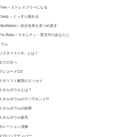
 Free～ストレスフリーになる
 Deep ～ぐっすり眠れる
Meditation～自分自身を見つめ直す
 For Baby～マタニティ・育児中のあなたに
コラム
リスタリスト®」とは？
めての方へ
グレコードCD
スタリスト麻実のエッセイ
スタルボウルとは？
スタルボウルのウソ!?ホント!?
スタルボウルの効果
スタルボウル販売
ボレーション演奏
マガバックナンバー