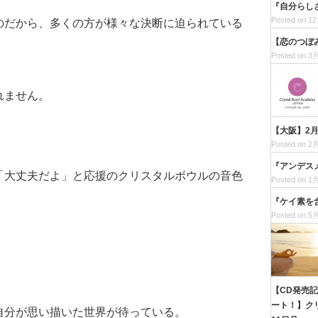
『自分らし
Posted on 12
のだから、多くの方が様々な決断に迫られている
【恋のつぼ
Posted on 3月
れません。
【大阪】2
。
Posted on 2月
『アンデス
「大丈夫だよ」と応援のクリスタルボウルの音色
Posted on 1月
『ケイ素を
Posted on 5月
。
【CD発売
ート！】クリ
自分が思い描いた世界が待っている。