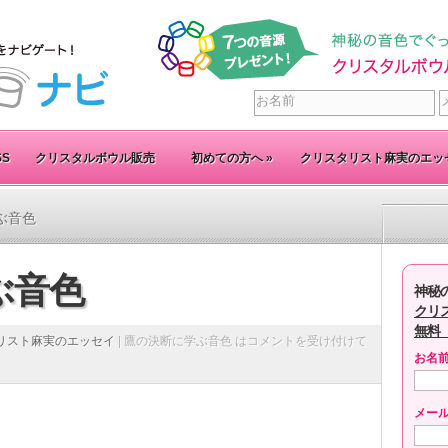
SS
クリスタルボウル販売
初めての方へ
»
クリスタリスト麻実のエッ
ぶ音色
ぶ音色
神秘
クリ
無料
リスト麻実のエッセイ
|
鷹の決断に学ぶ音色 は
コメントを受け付けて
お名
メー