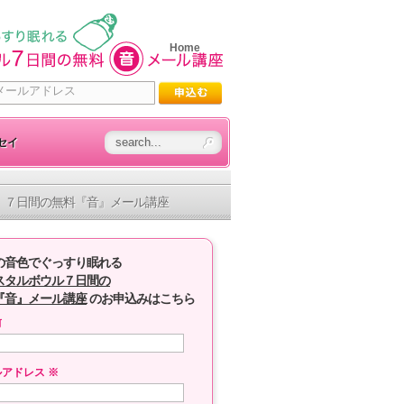
Home
セイ
７日間の無料『音』メール講座
の音色でぐっすり眠れる
スタルボウル７日間の
『音』メール講座
のお申込みはこちら
前
ルアドレス
※