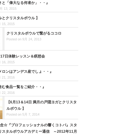
さと「偉大なる何者か」・・』
月 13, 2015
みとクリスタルボウル 】
 15, 2015
クリスタルボウルで繋がるココロ
Posted on 9月 24, 2013
月17日体験レッスン＆瞑想会
 16, 2015
メロンはアンデス産でしょ・・』
 21, 2016
含む食品一覧をご紹介・・』
 22, 2016
【6月13＆14日 満月の戸隠ヨガとクリスタ
ルボウル 】
Posted on 5月 7, 2014
記念☆『プロフェッショナルの響くコトバ』スタ
スタルボウルアカデミー通信 ～2012年11月