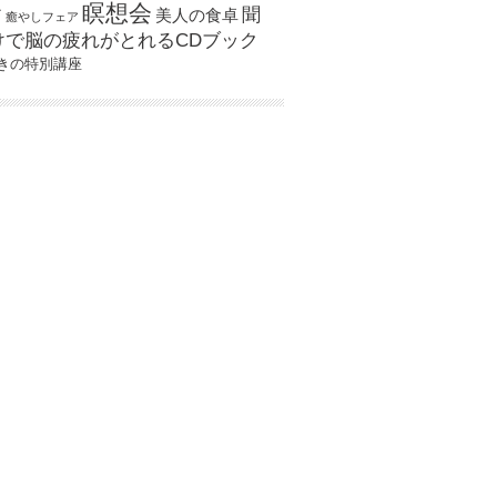
瞑想会
聞
ア
美人の食卓
癒やしフェア
けで脳の疲れがとれるCDブック
きの特別講座