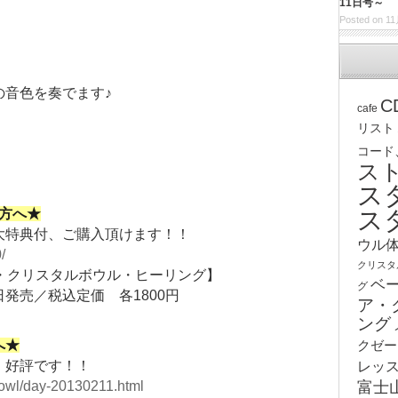
11日号～
Posted on 11
の音色を奏でます♪
C
cafe
リスト
コード
ス
ス
ス
方へ★
大特典付、ご購入頂けます！！
ウル
/
クリスタ
・クリスタルボウル・ヒーリング】
ベ
グ
6日発売／税込定価 各1800円
ア・
ング
へ★
クゼー
】好評です！！
レッ
lbowl/day-20130211.html
富士