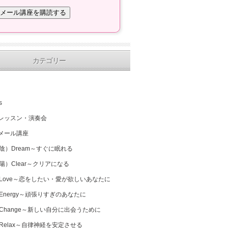
カテゴリー
s
レッスン・演奏会
メール講座
（陰）Dream～すぐに眠れる
（陽）Clear～クリアになる
 Love～恋をしたい・愛が欲しいあなたに
 Energy～頑張りすぎのあなたに
 Change～新しい自分に出会うために
 Relax～自律神経を安定させる