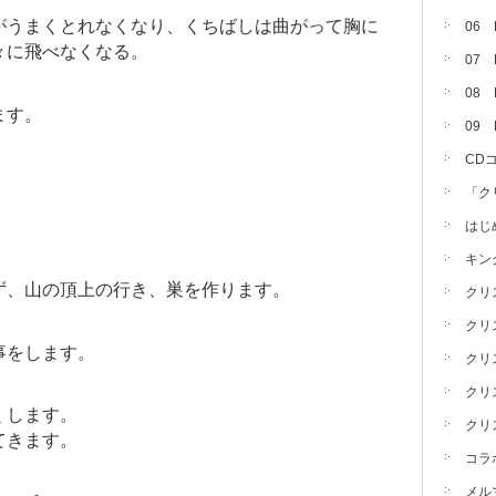
がうまくとれなくなり、くちばしは曲がって胸に
06
々に飛べなくなる。
07
08 
ます。
09
CD
「ク
」
はじ
キン
ず、山の頂上の行き、巣を作ります。
クリ
クリ
事をします。
クリ
クリ
くします。
クリ
てきます。
コラ
メル