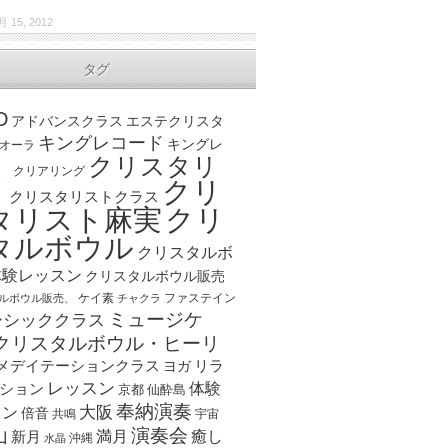
月 15, 2012
タグ
D
アドバンスクラス
エステクリスタ
キングレコード
キングレ
オーラ
クリスタリ
、
クリアリング
クリ
ト
クリスタリストクラス
クリ
タリスト麻実
タルボウル
クリスタルボ
体験レッスン
クリスタルボウル販売
ケイ素
ファステイン
ルボウル販売、
チャクラ
ミュージケ
ーシッククラス
クリスタルボウル・ヒーリ
メデイテーションクラス
リラ
ヨガ
レッスン
体験
ション
京都
仙酔島
奉納演奏
大阪
スン
倍音
宇宙
共鳴
演奏会
山
新月
満月
癒し
沖縄
水晶