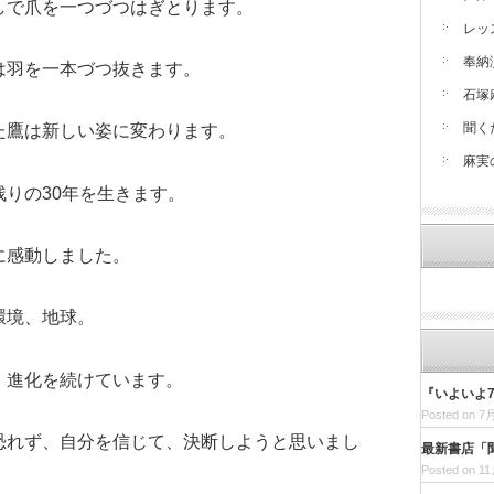
しで爪を一つづつはぎとります。
レッ
奉納
は羽を一本づつ抜きます。
石塚
聞く
た鷹は新しい姿に変わります。
麻実
りの30年を生きます。
に感動しました。
環境、地球。
、進化を続けています。
『いよいよ7/
Posted on 7月
恐れず、自分を信じて、決断しようと思いまし
最新書店「
Posted on 11