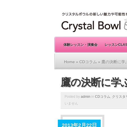
体験レッスン・演奏会
レッスンCLA
Home
»
CDコラム
» 鷹の決断に学
鷹の決断に学
Posted by
admin
in
CDコラム
,
クリスタ
いません
2013年2月22日