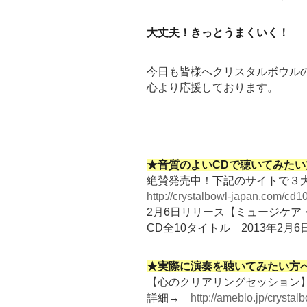
大丈夫！きっとうまくいく！
今日も皆様へクリスタルボウル
心より応援しております。
★音質のよいCDで聴いてみたい
絶賛発売中！下記のサイトで３
http://crystalbowl-japan.com/cd10
2月6日リリース【ミュージケア
CD全10タイトル 2013年2月
★実際に演奏を聴いてみたい方
【心のクリアリングセッション
詳細→
http://ameblo.jp/crysta