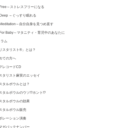
 Free～ストレスフリーになる
 Deep ～ぐっすり眠れる
Meditation～自分自身を見つめ直す
 For Baby～マタニティ・育児中のあなたに
コラム
リスタリスト®」とは？
めての方へ
グレコードCD
スタリスト麻実のエッセイ
スタルボウルとは？
スタルボウルのウソ!?ホント!?
スタルボウルの効果
スタルボウル販売
ボレーション演奏
マガバックナンバー