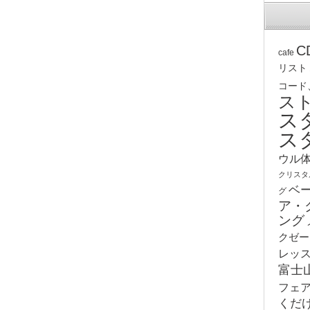
C
cafe
リスト
コード
ス
ス
ス
ウル
クリスタ
ベ
グ
ア・
ング
クゼー
レッ
富士
フェ
くだ