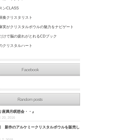
スンCLASS
演奏クリスタリスト
麻実がクリスタルボウルの魅力をナビゲート
だけで脳の疲れがとれるCDブック
のクリスタルハート
Facebook
Random posts
そり座満月瞑想会・・』
 20, 2016
9日 新作のアルケミークリスタルボウルを販売し
 7, 2015