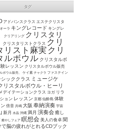
タグ
D
アドバンスクラス
エステクリスタ
キングレコード
キングレ
オーラ
クリスタリ
、
クリアリング
クリ
ト
クリスタリストクラス
クリ
タリスト麻実
タルボウル
クリスタルボ
体験レッスン
クリスタルボウル販売
ケイ素
ファステイン
ルボウル販売、
チャクラ
ミュージケ
ーシッククラス
クリスタルボウル・ヒーリ
メデイテーションクラス
リラ
ヨガ
レッスン
体験
ション
京都
仙酔島
奉納演奏
大阪
スン
倍音
宇宙
共鳴
演奏会
山
新月
満月
癒し
沖縄
水晶
瞑想会
聞
ア
美人の食卓
癒やしフェア
けで脳の疲れがとれるCDブック