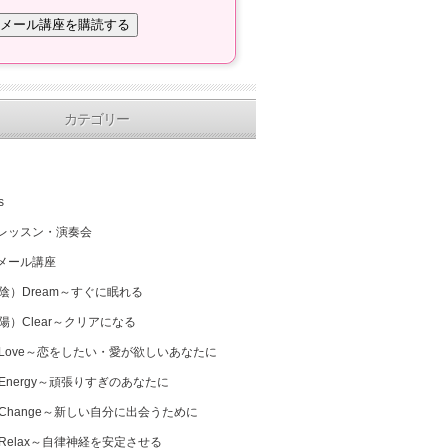
カテゴリー
s
レッスン・演奏会
メール講座
（陰）Dream～すぐに眠れる
（陽）Clear～クリアになる
 Love～恋をしたい・愛が欲しいあなたに
 Energy～頑張りすぎのあなたに
 Change～新しい自分に出会うために
 Relax～自律神経を安定させる