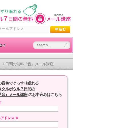
Home
セイ
７日間の無料『音』メール講座
の音色でぐっすり眠れる
スタルボウル７日間の
『音』メール講座
のお申込みはこちら
前
ルアドレス
※