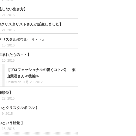
足しない生き方】
 21, 2015
目のクリスタリストさんが誕生しました】
 21, 2015
クリスタルボウル ４・・』
 15, 2016
生まれたもの・・】
 10, 2015
【プロフェッショナルの響くコトバ】 栗
山葉湖さん≪後編≫
Posted on 11月 29, 2012
先順位】
 22, 2015
いとクリスタルボウル 】
 9, 2015
つという錯覚 】
 13, 2015