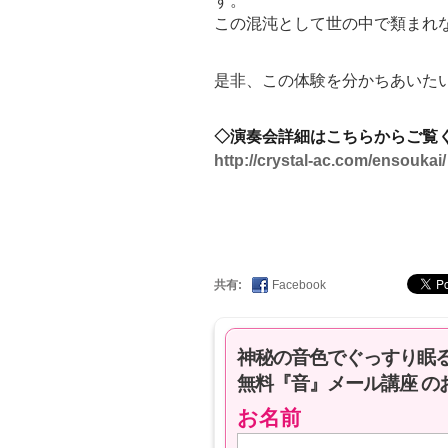
す。
この混沌として世の中で類まれ
是非、この体験を分かちあいた
◇演奏会詳細はこちらからご覧
http://crystal-ac.com/ensoukai/
共有:
Facebook
神秘の音色でぐっすり眠
無料『音』メール講座 の
お名前