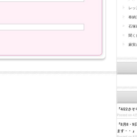
レッ
奉納
石塚
聞く
麻実
『4/22さ
Posted on 4月
『8月8・
ます・・ 』
Posted on 8月