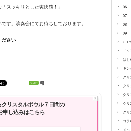
な「スッキリとした爽快感！」
06
07
いです。演奏会にてお待ちしております。
08 
09
ください
CD
「ク
はじ
キン
クリ
クリ
クリ
X
るクリスタルボウル７日間の
クリ
お申し込みはこちら
クリ
コラ
メル