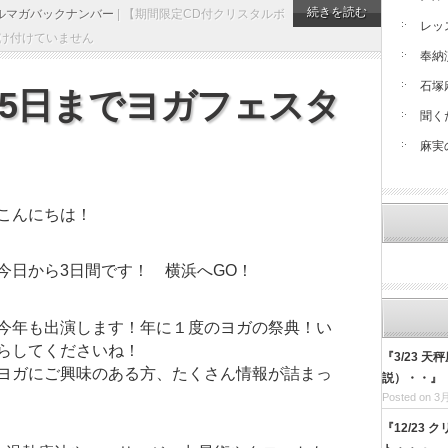
続きを読む
ルマガバックナンバー
|
【期間限定CD付クリスタルボ
レッ
け付けていません
奉納
石塚
15日までヨガフェスタ
聞く
麻実
こんにちは！
今日から3日間です！ 横浜へGO！
今年も出演します！年に１度のヨガの祭典！い
らしてくださいね！
『3/23 
ヨガにご興味のある方、たくさん情報が詰まっ
説）・・』
Posted on 3月
『12/23