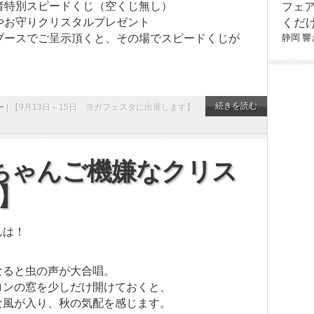
者特別スピードくじ（空くじ無し）
フェ
くだ
やお守りクリスタルプレゼント
静岡
響
ブースでご呈示頂くと、その場でスピードくじが
続きを読む
ー
|
【9月13日～15日 ヨガフェスタに出展します】
ちゃんご機嫌なクリス
】
んは！
なると虫の声が大合唱。
ロンの窓を少しだけ開けておくと、
な風が入り、秋の気配を感じます。