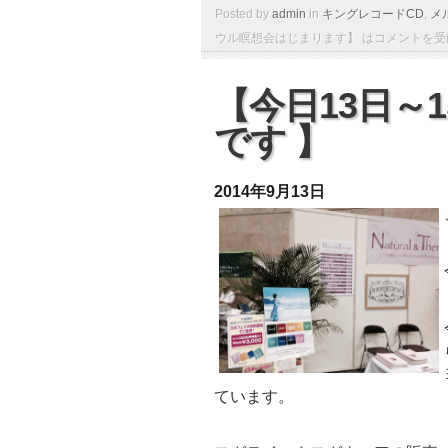
Posted by
admin
in
キングレコードCD
,
メ
ウル瞑想会はじまります】 は
コメントを受
【今日13日～
です 】
2014年9月13日
ています。