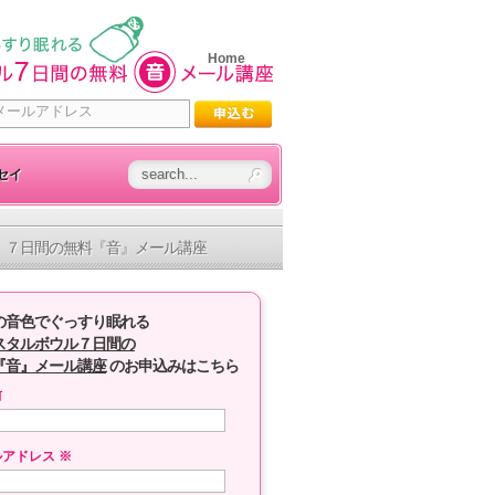
Home
セイ
７日間の無料『音』メール講座
の音色でぐっすり眠れる
スタルボウル７日間の
『音』メール講座
のお申込みはこちら
前
ルアドレス
※