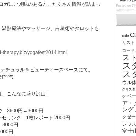
ヨガにご興味のある方、たくさん情報が詰まっ
Posted on 7月
、温熱療法やマッサージ、占星術やタロットも
C
cafe
リスト
コード
l-therapy.biz/yogafest2014.html
ス
ス
、ナチュラル＆ビューティースペースにて。
ス
^^*)
ウル
クリスタ
は、こんなに盛り沢山！
ベ
グ
ア・
ング
3600円→3000円
クゼー
リング 1枚レポート 2000円
レッ
3000円
富士
000円