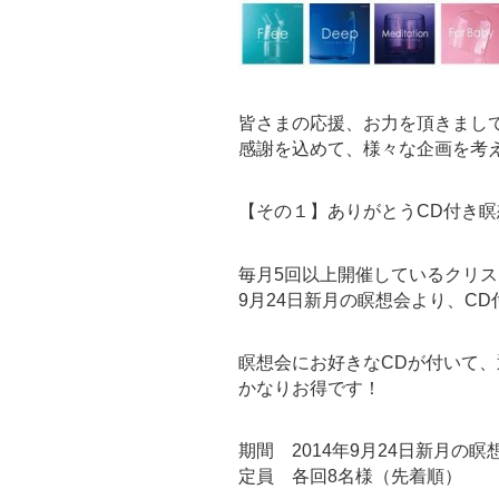
皆さまの応援、お力を頂きまし
感謝を込めて、様々な企画を考
【その１】ありがとうCD付き瞑
毎月5回以上開催しているクリ
9月24日新月の瞑想会より、C
瞑想会にお好きなCDが付いて、通常
かなりお得です！
期間 2014年9月24日新月の
定員 各回8名様（先着順）