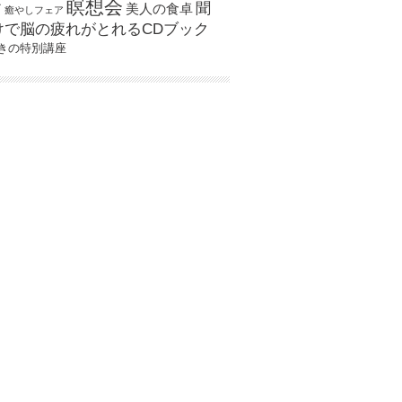
瞑想会
聞
ア
美人の食卓
癒やしフェア
けで脳の疲れがとれるCDブック
きの特別講座