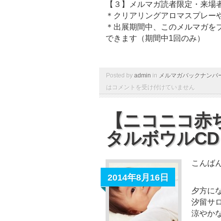
【３】メルマガ読者限定・来場
＊クリアリングアロマスプレー
＊出展期間中、このメルマガを
できます（期間中1回のみ）
Posted by
admin
in
メルマガバックナンバ
は
コメントを受け付けていません
【ニコニコ赤
タルボウルCD
こんば
2014年8月16日
夕方に
汐留サ
涼やか