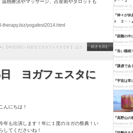
ト・・ 』
、温熱療法やマッサージ、占星術やタロットも
Posted on 11
『神々が休
ト ２・・
l-therapy.biz/yogafest2014.html
Posted on 3月
『困難の中
Posted on 5月
続きを読む
ー
|
【今日13日～15日までヨガフェスタです 】 は
コ
『良い睡眠
Posted on 8月
『謙虚であ
15日 ヨガフェスタに
Posted on 8月
『宇宙は常
Posted on 9月
こんにちは！
『高野山の
今年も出演します！年に１度のヨガの祭典！い
Posted on 10
らしてくださいね！
『抗酸化を