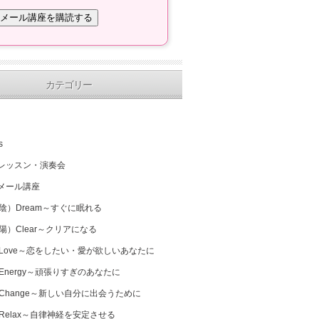
カテゴリー
s
レッスン・演奏会
メール講座
（陰）Dream～すぐに眠れる
（陽）Clear～クリアになる
 Love～恋をしたい・愛が欲しいあなたに
 Energy～頑張りすぎのあなたに
 Change～新しい自分に出会うために
 Relax～自律神経を安定させる