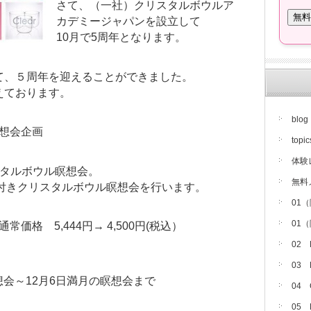
さて、（一社）クリスタルボウルア
カデミージャパンを設立して
10月で5周年となります。
て、５周年を迎えることができました。
えております。
blog
想会企画
topic
体験
スタルボウル瞑想会。
無料
D付きクリスタルボウル瞑想会を行います。
01
01
価格 5,444円→ 4,500円(税込）
02
03
瞑想会～12月6日満月の瞑想会まで
04
05