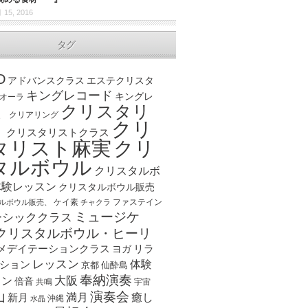
 15, 2016
タグ
D
アドバンスクラス
エステクリスタ
キングレコード
キングレ
オーラ
クリスタリ
、
クリアリング
クリ
ト
クリスタリストクラス
クリ
タリスト麻実
タルボウル
クリスタルボ
体験レッスン
クリスタルボウル販売
ケイ素
ファステイン
ルボウル販売、
チャクラ
ミュージケ
ーシッククラス
クリスタルボウル・ヒーリ
メデイテーションクラス
リラ
ヨガ
レッスン
体験
ション
京都
仙酔島
奉納演奏
大阪
スン
倍音
宇宙
共鳴
演奏会
山
新月
満月
癒し
沖縄
水晶