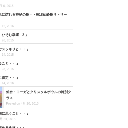
月 6, 2015
息に訪れる神秘の島・・6/18仙酔島リトリー
』
 12, 2016
にひそむ幸運 2 』
 26, 2015
でスッキリと・・ 』
 14, 2015
ること・・ 』
 23, 2015
に肯定・・ 』
 14, 2016
仙台・ヨーガとクリスタルボウルの特別ク
ラス
Posted on 4月 20, 2013
朝に思うこと・・ 』
月 24, 2015
高める食材・・』