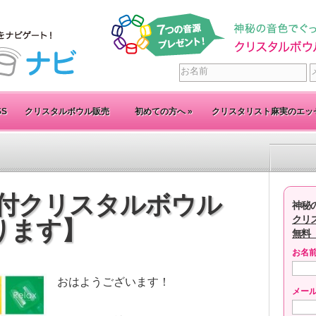
SS
クリスタルボウル販売
初めての方へ
»
クリスタリスト麻実のエッ
D付クリスタルボウル
神秘
クリ
ります】
無料
お名
おはようございます！
メー