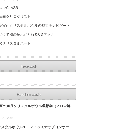
スンCLASS
演奏クリスタリスト
麻実がクリスタルボウルの魅力をナビゲート
だけで脳の疲れがとれるCDブック
のクリスタルハート
Facebook
Random posts
天秤座の満月クリスタルボウル瞑想会（アロマ解
 22, 2016
 クリスタルボウル１・２・３ステップコンサー