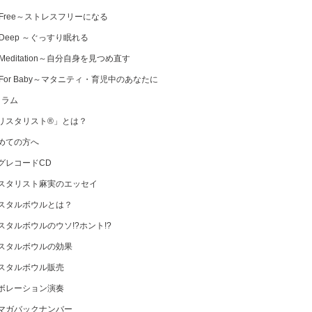
 Free～ストレスフリーになる
 Deep ～ぐっすり眠れる
Meditation～自分自身を見つめ直す
 For Baby～マタニティ・育児中のあなたに
コラム
リスタリスト®」とは？
めての方へ
グレコードCD
スタリスト麻実のエッセイ
スタルボウルとは？
スタルボウルのウソ!?ホント!?
スタルボウルの効果
スタルボウル販売
ボレーション演奏
マガバックナンバー