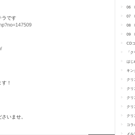
06
07
チラです
.php?no=147509
08 
09
CD
/
「ク
はじ
キン
クリ
ます！
クリ
クリ
クリ
クリ
ださいませ。
コラ
メル