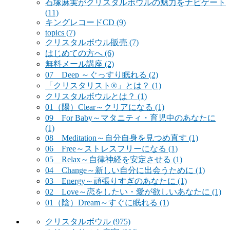
石塚麻実がクリスタルボウルの魅力をナビゲート
(11)
キングレコードCD
(9)
topics
(7)
クリスタルボウル販売
(7)
はじめての方へ
(6)
無料メール講座
(2)
07 Deep ～ぐっすり眠れる
(2)
「クリスタリスト®」とは？
(1)
クリスタルボウルとは？
(1)
01（陽）Clear～クリアになる
(1)
09 For Baby～マタニティ・育児中のあなたに
(1)
08 Meditation～自分自身を見つめ直す
(1)
06 Free～ストレスフリーになる
(1)
05 Relax～自律神経を安定させる
(1)
04 Change～新しい自分に出会うために
(1)
03 Energy～頑張りすぎのあなたに
(1)
02 Love～恋をしたい・愛が欲しいあなたに
(1)
01（陰）Dream～すぐに眠れる
(1)
クリスタルボウル
(975)