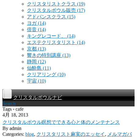
クリスタリストクラス
(19)
クリスタルボウル販売
(17)
アドバンスクラス
(15)
ヨガ
(14)
倍音
(14)
キングレコード、
(14)
エステクリスタリスト
(14)
京都
(13)
響きの特別講座
(13)
静岡
(12)
仙酔島
(11)
クリアリング
(10)
宇宙
(10)
クリスタルボウルナビ
Search
Tags › cafe
4月 18, 2013
クリスタルボウル瞑想でできる心と体のメンテナンス
By
admin
Categories:
blog
,
クリスタリスト麻実のエッセイ
,
メルマガバ