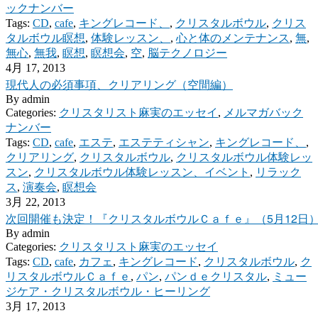
ックナンバー
Tags:
CD
,
cafe
,
キングレコード、
,
クリスタルボウル
,
クリス
タルボウル瞑想
,
体験レッスン、
,
心と体のメンテナンス
,
無
,
無心
,
無我
,
瞑想
,
瞑想会
,
空
,
脳テクノロジー
4月 17, 2013
現代人の必須事項、クリアリング（空間編）
By
admin
Categories:
クリスタリスト麻実のエッセイ
,
メルマガバック
ナンバー
Tags:
CD
,
cafe
,
エステ
,
エステティシャン
,
キングレコード、
,
クリアリング
,
クリスタルボウル
,
クリスタルボウル体験レッ
スン
,
クリスタルボウル体験レッスン、イベント
,
リラック
ス
,
演奏会
,
瞑想会
3月 22, 2013
次回開催も決定！『クリスタルボウルＣａｆｅ』（5月12日
By
admin
Categories:
クリスタリスト麻実のエッセイ
Tags:
CD
,
cafe
,
カフェ
,
キングレコード
,
クリスタルボウル
,
ク
リスタルボウルＣａｆｅ
,
パン
,
パンｄｅクリスタル
,
ミュー
ジケア・クリスタルボウル・ヒーリング
3月 17, 2013