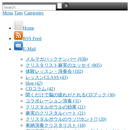
Menu
Tags
Categories
Home
RSS Feed
E-Mail
メルマガバックナンバー
(938)
クリスタリスト麻実のエッセイ
(805)
体験レッスン・演奏会
(102)
レッスンCLASS
(43)
blog
(42)
CDコラム
(42)
聞くだけで脳の疲れがとれるCDブック
(36)
コラボレーション演奏
(31)
クリスタルボウルの効果
(21)
麻実のクリスタルハート
(21)
クリスタルボウルのウソ!?ホント!?
(20)
奉納演奏クリスタリスト
(18)