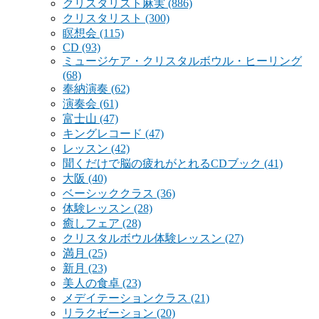
クリスタリスト麻実
(886)
クリスタリスト
(300)
瞑想会
(115)
CD
(93)
ミュージケア・クリスタルボウル・ヒーリング
(68)
奉納演奏
(62)
演奏会
(61)
富士山
(47)
キングレコード
(47)
レッスン
(42)
聞くだけで脳の疲れがとれるCDブック
(41)
大阪
(40)
ベーシッククラス
(36)
体験レッスン
(28)
癒しフェア
(28)
クリスタルボウル体験レッスン
(27)
満月
(25)
新月
(23)
美人の食卓
(23)
メデイテーションクラス
(21)
リラクゼーション
(20)