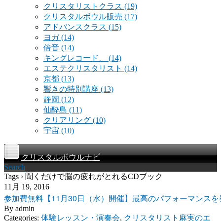
クリスタリストクラス
(19)
クリスタルボウル販売
(17)
アドバンスクラス
(15)
ヨガ
(14)
倍音
(14)
キングレコード、
(14)
エステクリスタリスト
(14)
京都
(13)
響きの特別講座
(13)
静岡
(12)
仙酔島
(11)
クリアリング
(10)
宇宙
(10)
クリスタルボウルナビ
Search
Tags › 聞くだけで脳の疲れがとれるCDブック
11月 19, 2016
参加費無料【11月30日（水）開催】最高のパフォーマンス
By
admin
Categories:
体験レッスン・演奏会
,
クリスタリスト麻実のエ