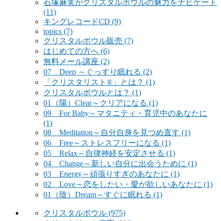
石塚麻実がクリスタルボウルの魅力をナビゲート
(11)
キングレコードCD
(9)
topics
(7)
クリスタルボウル販売
(7)
はじめての方へ
(6)
無料メール講座
(2)
07 Deep ～ぐっすり眠れる
(2)
「クリスタリスト®」とは？
(1)
クリスタルボウルとは？
(1)
01（陽）Clear～クリアになる
(1)
09 For Baby～マタニティ・育児中のあなたに
(1)
08 Meditation～自分自身を見つめ直す
(1)
06 Free～ストレスフリーになる
(1)
05 Relax～自律神経を安定させる
(1)
04 Change～新しい自分に出会うために
(1)
03 Energy～頑張りすぎのあなたに
(1)
02 Love～恋をしたい・愛が欲しいあなたに
(1)
01（陰）Dream～すぐに眠れる
(1)
クリスタルボウル
(975)