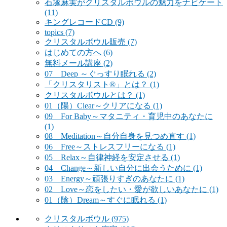
石塚麻実がクリスタルボウルの魅力をナビゲート
(11)
キングレコードCD
(9)
topics
(7)
クリスタルボウル販売
(7)
はじめての方へ
(6)
無料メール講座
(2)
07 Deep ～ぐっすり眠れる
(2)
「クリスタリスト®」とは？
(1)
クリスタルボウルとは？
(1)
01（陽）Clear～クリアになる
(1)
09 For Baby～マタニティ・育児中のあなたに
(1)
08 Meditation～自分自身を見つめ直す
(1)
06 Free～ストレスフリーになる
(1)
05 Relax～自律神経を安定させる
(1)
04 Change～新しい自分に出会うために
(1)
03 Energy～頑張りすぎのあなたに
(1)
02 Love～恋をしたい・愛が欲しいあなたに
(1)
01（陰）Dream～すぐに眠れる
(1)
クリスタルボウル
(975)