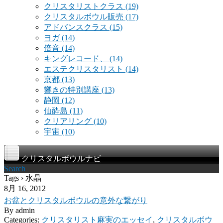
クリスタリストクラス
(19)
クリスタルボウル販売
(17)
アドバンスクラス
(15)
ヨガ
(14)
倍音
(14)
キングレコード、
(14)
エステクリスタリスト
(14)
京都
(13)
響きの特別講座
(13)
静岡
(12)
仙酔島
(11)
クリアリング
(10)
宇宙
(10)
クリスタルボウルナビ
Search
Tags › 水晶
8月 16, 2012
お盆とクリスタルボウルの意外な繋がり
By
admin
Categories:
クリスタリスト麻実のエッセイ
,
クリスタルボウ