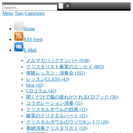
Menu
Tags
Categories
Home
RSS Feed
E-Mail
メルマガバックナンバー
(938)
クリスタリスト麻実のエッセイ
(805)
体験レッスン・演奏会
(102)
レッスンCLASS
(43)
blog
(42)
CDコラム
(42)
聞くだけで脳の疲れがとれるCDブック
(36)
コラボレーション演奏
(31)
クリスタルボウルの効果
(21)
麻実のクリスタルハート
(21)
クリスタルボウルのウソ!?ホント!?
(20)
奉納演奏クリスタリスト
(18)