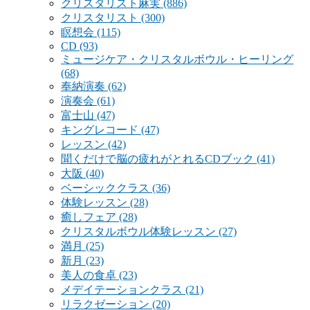
クリスタリスト麻実
(886)
クリスタリスト
(300)
瞑想会
(115)
CD
(93)
ミュージケア・クリスタルボウル・ヒーリング
(68)
奉納演奏
(62)
演奏会
(61)
富士山
(47)
キングレコード
(47)
レッスン
(42)
聞くだけで脳の疲れがとれるCDブック
(41)
大阪
(40)
ベーシッククラス
(36)
体験レッスン
(28)
癒しフェア
(28)
クリスタルボウル体験レッスン
(27)
満月
(25)
新月
(23)
美人の食卓
(23)
メデイテーションクラス
(21)
リラクゼーション
(20)