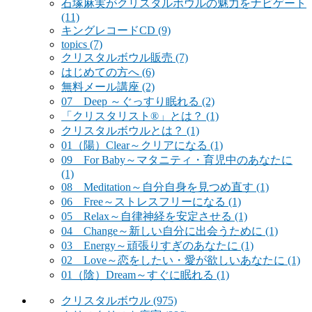
石塚麻実がクリスタルボウルの魅力をナビゲート
(11)
キングレコードCD
(9)
topics
(7)
クリスタルボウル販売
(7)
はじめての方へ
(6)
無料メール講座
(2)
07 Deep ～ぐっすり眠れる
(2)
「クリスタリスト®」とは？
(1)
クリスタルボウルとは？
(1)
01（陽）Clear～クリアになる
(1)
09 For Baby～マタニティ・育児中のあなたに
(1)
08 Meditation～自分自身を見つめ直す
(1)
06 Free～ストレスフリーになる
(1)
05 Relax～自律神経を安定させる
(1)
04 Change～新しい自分に出会うために
(1)
03 Energy～頑張りすぎのあなたに
(1)
02 Love～恋をしたい・愛が欲しいあなたに
(1)
01（陰）Dream～すぐに眠れる
(1)
クリスタルボウル
(975)