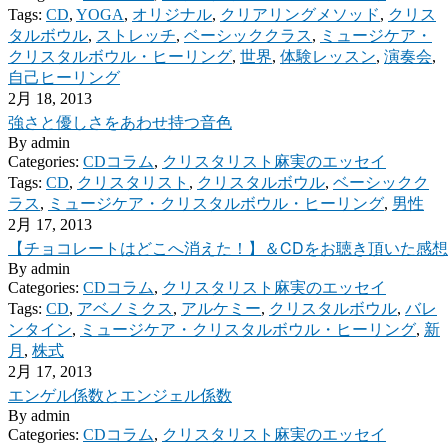
Tags:
CD
,
YOGA
,
オリジナル
,
クリアリングメソッド
,
クリス
タルボウル
,
ストレッチ
,
ベーシッククラス
,
ミュージケア・
クリスタルボウル・ヒーリング
,
世界
,
体験レッスン
,
演奏会
,
自己ヒーリング
2月 18, 2013
強さと優しさをあわせ持つ音色
By
admin
Categories:
CDコラム
,
クリスタリスト麻実のエッセイ
Tags:
CD
,
クリスタリスト
,
クリスタルボウル
,
ベーシックク
ラス
,
ミュージケア・クリスタルボウル・ヒーリング
,
男性
2月 17, 2013
【チョコレートはどこへ消えた！】＆CDをお聴き頂いた感
By
admin
Categories:
CDコラム
,
クリスタリスト麻実のエッセイ
Tags:
CD
,
アベノミクス
,
アルケミー
,
クリスタルボウル
,
バレ
ンタイン
,
ミュージケア・クリスタルボウル・ヒーリング
,
新
月
,
株式
2月 17, 2013
エンゲル係数とエンジェル係数
By
admin
Categories:
CDコラム
,
クリスタリスト麻実のエッセイ