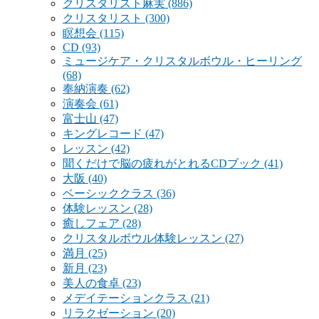
クリスタリスト麻実
(886)
クリスタリスト
(300)
瞑想会
(115)
CD
(93)
ミュージケア・クリスタルボウル・ヒーリング
(68)
奉納演奏
(62)
演奏会
(61)
富士山
(47)
キングレコード
(47)
レッスン
(42)
聞くだけで脳の疲れがとれるCDブック
(41)
大阪
(40)
ベーシッククラス
(36)
体験レッスン
(28)
癒しフェア
(28)
クリスタルボウル体験レッスン
(27)
満月
(25)
新月
(23)
美人の食卓
(23)
メデイテーションクラス
(21)
リラクゼーション
(20)