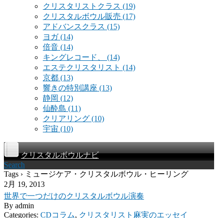
クリスタリストクラス
(19)
クリスタルボウル販売
(17)
アドバンスクラス
(15)
ヨガ
(14)
倍音
(14)
キングレコード、
(14)
エステクリスタリスト
(14)
京都
(13)
響きの特別講座
(13)
静岡
(12)
仙酔島
(11)
クリアリング
(10)
宇宙
(10)
クリスタルボウルナビ
Search
Tags › ミュージケア・クリスタルボウル・ヒーリング
2月 19, 2013
世界で一つだけのクリスタルボウル演奏
By
admin
Categories:
CDコラム
,
クリスタリスト麻実のエッセイ