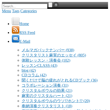
Menu
Tags
Categories
Home
RSS Feed
E-Mail
メルマガバックナンバー
(938)
クリスタリスト麻実のエッセイ
(805)
体験レッスン・演奏会
(102)
レッスンCLASS
(43)
blog
(42)
CDコラム
(42)
聞くだけで脳の疲れがとれるCDブック
(36)
コラボレーション演奏
(31)
クリスタルボウルの効果
(21)
麻実のクリスタルハート
(21)
クリスタルボウルのウソ!?ホント!?
(20)
奉納演奏クリスタリスト
(18)