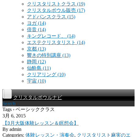
クリスタリストクラス
(19)
クリスタルボウル販売
(17)
アドバンスクラス
(15)
ヨガ
(14)
倍音
(14)
キングレコード、
(14)
エステクリスタリスト
(14)
京都
(13)
響きの特別講座
(13)
静岡
(12)
仙酔島
(11)
クリアリング
(10)
宇宙
(10)
クリスタルボウルナビ
Search
Tags › ベーシッククラス
3月 6, 2015
【3月大阪体験レッスン＆瞑想会】
By
admin
Categories:
体験レッスン・演奏会
,
クリスタリスト麻実のエ