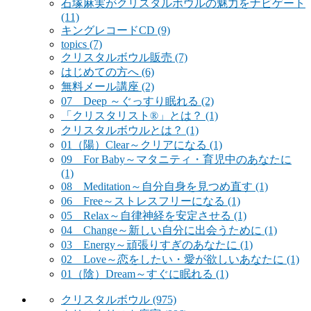
石塚麻実がクリスタルボウルの魅力をナビゲート
(11)
キングレコードCD
(9)
topics
(7)
クリスタルボウル販売
(7)
はじめての方へ
(6)
無料メール講座
(2)
07 Deep ～ぐっすり眠れる
(2)
「クリスタリスト®」とは？
(1)
クリスタルボウルとは？
(1)
01（陽）Clear～クリアになる
(1)
09 For Baby～マタニティ・育児中のあなたに
(1)
08 Meditation～自分自身を見つめ直す
(1)
06 Free～ストレスフリーになる
(1)
05 Relax～自律神経を安定させる
(1)
04 Change～新しい自分に出会うために
(1)
03 Energy～頑張りすぎのあなたに
(1)
02 Love～恋をしたい・愛が欲しいあなたに
(1)
01（陰）Dream～すぐに眠れる
(1)
クリスタルボウル
(975)