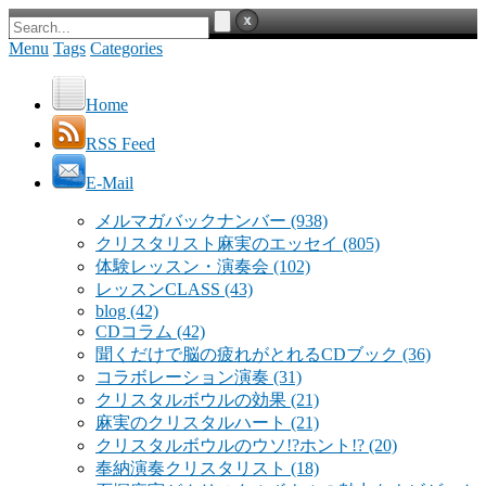
Menu
Tags
Categories
Home
RSS Feed
E-Mail
メルマガバックナンバー
(938)
クリスタリスト麻実のエッセイ
(805)
体験レッスン・演奏会
(102)
レッスンCLASS
(43)
blog
(42)
CDコラム
(42)
聞くだけで脳の疲れがとれるCDブック
(36)
コラボレーション演奏
(31)
クリスタルボウルの効果
(21)
麻実のクリスタルハート
(21)
クリスタルボウルのウソ!?ホント!?
(20)
奉納演奏クリスタリスト
(18)