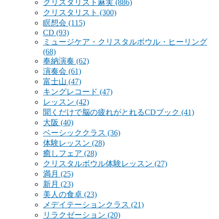
クリスタリスト麻実
(886)
クリスタリスト
(300)
瞑想会
(115)
CD
(93)
ミュージケア・クリスタルボウル・ヒーリング
(68)
奉納演奏
(62)
演奏会
(61)
富士山
(47)
キングレコード
(47)
レッスン
(42)
聞くだけで脳の疲れがとれるCDブック
(41)
大阪
(40)
ベーシッククラス
(36)
体験レッスン
(28)
癒しフェア
(28)
クリスタルボウル体験レッスン
(27)
満月
(25)
新月
(23)
美人の食卓
(23)
メデイテーションクラス
(21)
リラクゼーション
(20)