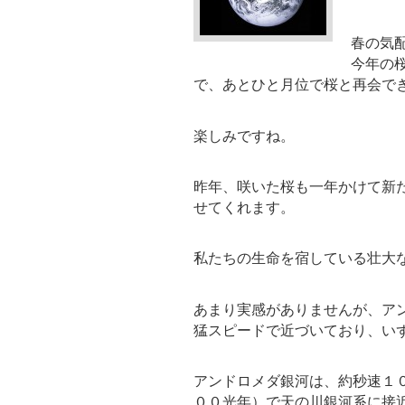
春の気
今年の
で、あとひと月位で桜と再会で
楽しみですね。
昨年、咲いた桜も一年かけて新
せてくれます。
私たちの生命を宿している壮大
あまり実感がありませんが、ア
猛スピードで近づいており、い
アンドロメダ銀河は、約秒速１
００光年）で天の川銀河系に接