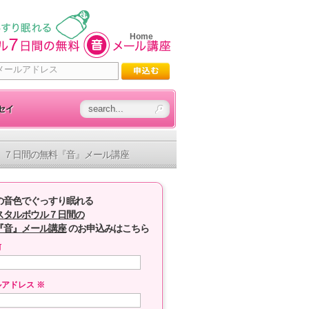
Home
セイ
７日間の無料『音』メール講座
の音色でぐっすり眠れる
スタルボウル７日間の
『音』メール講座
のお申込みはこちら
前
ルアドレス
※