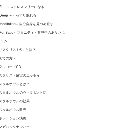
 Free～ストレスフリーになる
 Deep ～ぐっすり眠れる
Meditation～自分自身を見つめ直す
 For Baby～マタニティ・育児中のあなたに
コラム
リスタリスト®」とは？
めての方へ
グレコードCD
スタリスト麻実のエッセイ
スタルボウルとは？
スタルボウルのウソ!?ホント!?
スタルボウルの効果
スタルボウル販売
ボレーション演奏
マガバックナンバー