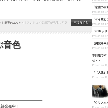
『意識の目
Posted on 2月
『ケイ素と
続きを読む
スト麻実のエッセイ
|
アンドロメダ銀河が地球に衝突
Posted on 1月
『4/10 
Posted on 4月
ぶ音色
【偶然を幸
Posted on 1月
本日迄です
せ・・
Posted on 11
『（大阪）
Posted on 11
━━━━━━━━━━━━
『クリスタ
絶賛発売中！
Posted on 9月