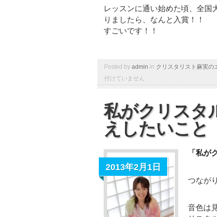
レッスンに通い始めた頃、全国
りましたら、なんと入賞！！
すごいです！！
Posted by
admin
in
クリスタリスト麻実の
付けていません
私がクリスタ
えしたいこと
「私が
2013年2月1日
つなが
音色は