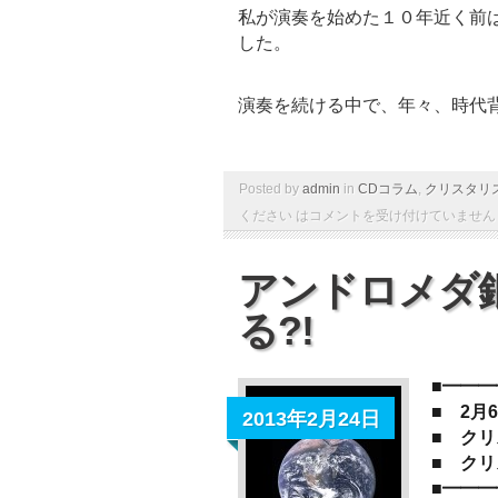
私が演奏を始めた１０年近く前
した。
演奏を続ける中で、年々、時代
Posted by
admin
in
CDコラム
,
クリスタリ
ください は
コメントを受け付けていません
アンドロメダ
る?!
■━━
■ 2
2013年2月24日
■ ク
■ ク
■━━