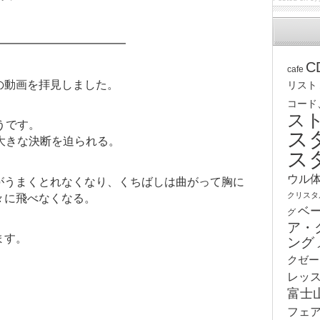
━━━━━━━━━━━━
C
cafe
の動画を拝見しました。
リスト
コード
ス
うです。
ス
大きな決断を迫られる。
ス
ウル
がうまくとれなくなり、くちばしは曲がって胸に
クリスタ
々に飛べなくなる。
ベ
グ
ア・
ます。
ング
クゼー
レッ
富士
」
フェ