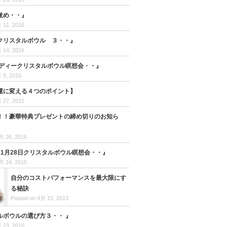
覚め・・』
 11, 2016
クリスタルボウル ３・・』
 14, 2016
ホリディークリスタルボウル瞑想会・・』
 9, 2016
運に変える４つのポイント】
 27, 2015
！！豪華特典プレゼントの締め切りのお知ら
月 26, 2016
11月28日クリスタルボウル瞑想会・・』
月 24, 2015
自分のコストパフォーマンスを最大限にす
る秘訣
Posted on 4月 15, 2013
ルボウルの選び方３・・ 』
 23, 2016