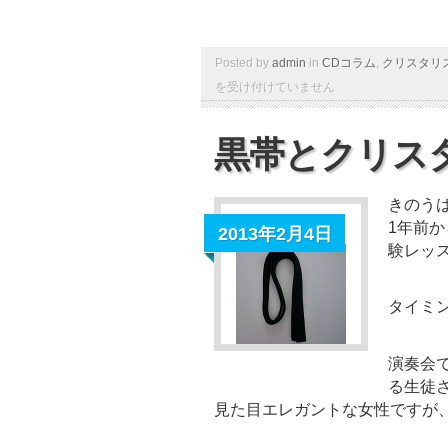
Posted by
admin
in
CDコラム
,
クリスタリ
を受け付けていません
黒帯とクリス
きのう
1年前
2013年2月4日
験レッ
タイミ
演奏会
る生徒
見た目エレガントな女性ですが