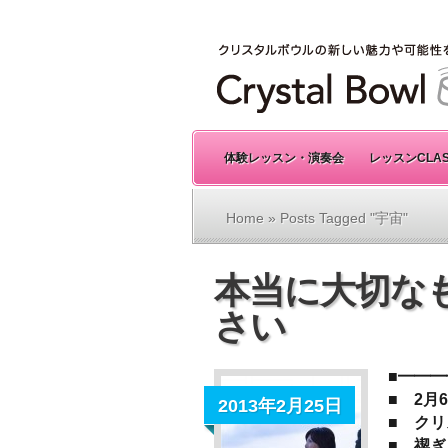
体験レッスン・演奏会
レッスンCLA
Home
» Posts Tagged "宇宙"
本当に大切な
さい
■━━
■ 2
2013年2月25日
■ ク
■ 禊