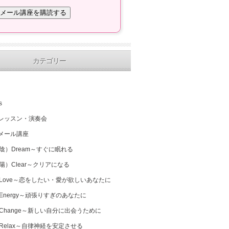
カテゴリー
s
レッスン・演奏会
メール講座
（陰）Dream～すぐに眠れる
（陽）Clear～クリアになる
 Love～恋をしたい・愛が欲しいあなたに
 Energy～頑張りすぎのあなたに
 Change～新しい自分に出会うために
 Relax～自律神経を安定させる