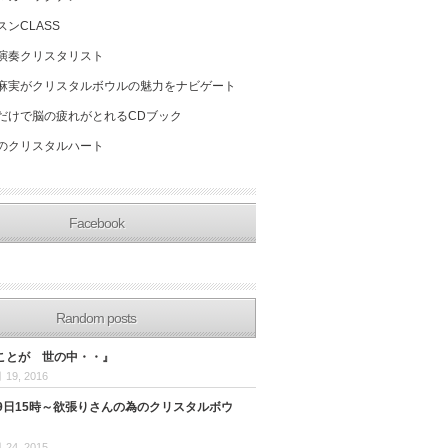
スンCLASS
演奏クリスタリスト
麻実がクリスタルボウルの魅力をナビゲート
だけで脳の疲れがとれるCDブック
のクリスタルハート
Facebook
Random posts
ことが 世の中・・』
 19, 2016
29日15時～欲張りさんの為のクリスタルボウ
 24, 2015