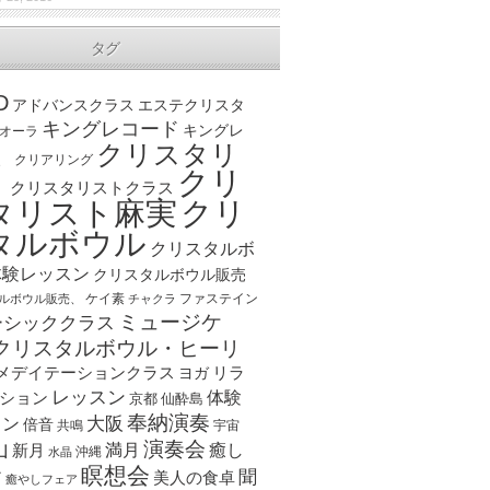
タグ
D
アドバンスクラス
エステクリスタ
キングレコード
キングレ
オーラ
クリスタリ
、
クリアリング
クリ
ト
クリスタリストクラス
クリ
タリスト麻実
タルボウル
クリスタルボ
体験レッスン
クリスタルボウル販売
ケイ素
ファステイン
ルボウル販売、
チャクラ
ミュージケ
ーシッククラス
クリスタルボウル・ヒーリ
メデイテーションクラス
リラ
ヨガ
レッスン
体験
ション
京都
仙酔島
奉納演奏
大阪
スン
倍音
宇宙
共鳴
演奏会
山
新月
満月
癒し
沖縄
水晶
瞑想会
聞
ア
美人の食卓
癒やしフェア