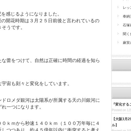
レッ
配を感じるようになりました。
奉納
桜の開花時期は３月２５日前後と言われているの
石塚
きそうです。
聞く
麻実
たな蕾をつけて、自然は正確に時間の経過を知ら
な宇宙も刻々と変化をしています。
ンドロメダ銀河は太陽系が所属する天の川銀河に
『変化する
ずれ一つになります。
Posted on 1月
【大阪3月
００ｋｍから秒速１４０ｋｍ（１００万年毎に４
ル】
近しつつあり、約４５億年以内に衝突すると考え
Posted on 3月