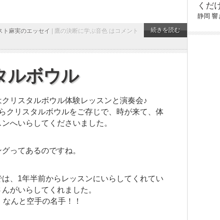
くだ
静岡
響
続きを読む
スト麻実のエッセイ
|
鷹の決断に学ぶ音色 は
コメント
タルボウル
はクリスタルボウル体験レッスンと演奏会♪
からクリスタルボウルをご存じで、時が来て、体
スンへいらしてくださいました。
ングってあるのですね。
では、1年半前からレッスンにいらしてくれてい
さんがいらしてくれました。
、なんと空手の名手！！