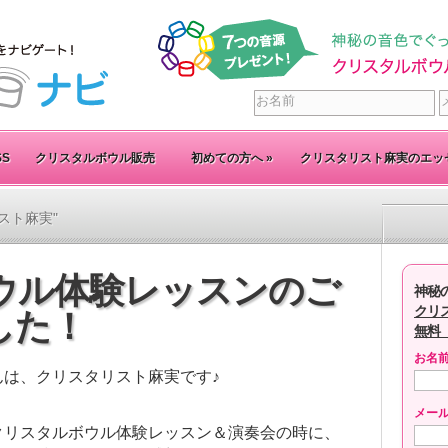
SS
クリスタルボウル販売
初めての方へ
»
クリスタリスト麻実のエッ
タリスト麻実"
ウル体験レッスンのご
神秘
クリ
した！
無料
お名
んは、クリスタリスト麻実です♪
メー
クリスタルボウル体験レッスン＆演奏会の時に、