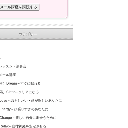
カテゴリー
s
レッスン・演奏会
メール講座
（陰）Dream～すぐに眠れる
（陽）Clear～クリアになる
 Love～恋をしたい・愛が欲しいあなたに
 Energy～頑張りすぎのあなたに
 Change～新しい自分に出会うために
 Relax～自律神経を安定させる