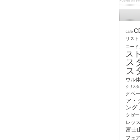
Posted on 9月
C
cafe
リスト
コード
ス
ス
ス
ウル
クリスタ
ベ
グ
ア・
ング
クゼー
レッ
富士
フェ