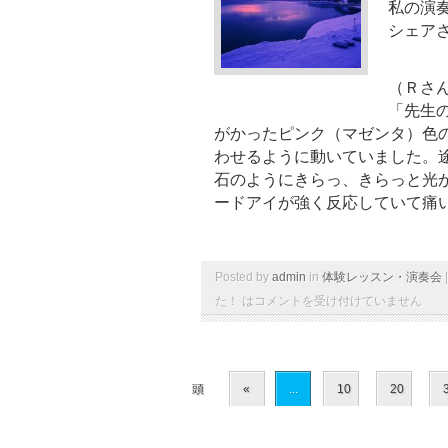
私の演
シェア
（Ｒさ
「先生
がかったピンク（マゼンタ）色
わせるように動いていました。
石のようにきらっ、きらっと光
ードアイが強く反応していて痛
Posted by
admin
in
体験レッスン・演奏会
た！ は
コメントを受け付けていません
頭
«
...
10
20