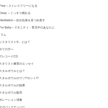
 Free～ストレスフリーになる
 Deep ～ぐっすり眠れる
Meditation～自分自身を見つめ直す
 For Baby～マタニティ・育児中のあなたに
コラム
リスタリスト®」とは？
めての方へ
グレコードCD
スタリスト麻実のエッセイ
スタルボウルとは？
スタルボウルのウソ!?ホント!?
スタルボウルの効果
スタルボウル販売
ボレーション演奏
マガバックナンバー