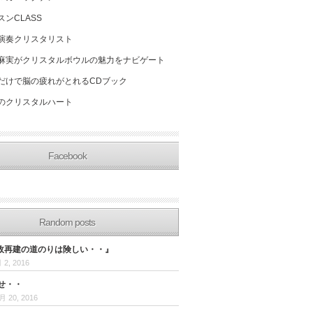
スンCLASS
演奏クリスタリスト
麻実がクリスタルボウルの魅力をナビゲート
だけで脳の疲れがとれるCDブック
のクリスタルハート
Facebook
Random posts
政再建の道のりは険しい・・』
 2, 2016
せ・・
月 20, 2016