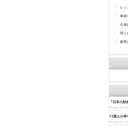
レッ
奉納
石塚
聞く
麻実
『日本の財
Posted on 6月
73億人の幸
Posted on 12