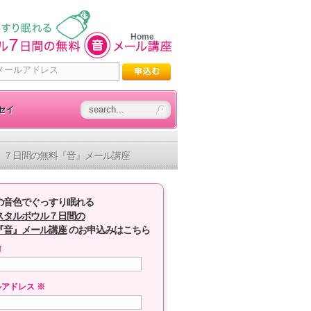
Home
セイ
７日間の無料『音』メール講座
の音色でぐっすり眠れる
スタルボウル７日間の
『音』メール講座
のお申込みはこちら
前
ルアドレス
※