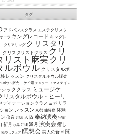
 28, 2012
タグ
D
アドバンスクラス
エステクリスタ
キングレコード
キングレ
オーラ
クリスタリ
、
クリアリング
クリ
ト
クリスタリストクラス
クリ
タリスト麻実
タルボウル
クリスタルボ
体験レッスン
クリスタルボウル販売
ケイ素
ファステイン
ルボウル販売、
チャクラ
ミュージケ
ーシッククラス
クリスタルボウル・ヒーリ
メデイテーションクラス
リラ
ヨガ
レッスン
体験
ション
京都
仙酔島
奉納演奏
大阪
スン
倍音
宇宙
共鳴
演奏会
山
新月
満月
癒し
沖縄
水晶
瞑想会
聞
ア
美人の食卓
癒やしフェア