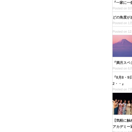
『一家に一
Posted on 9月
どの角度が
Posted on 1月
Posted on 12
『満月スペ
Posted on 6月
『8月8・
2・・』
Posted on 7月
【気軽に触
アカデミー通