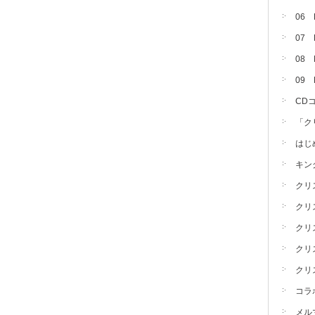
06
07
08 
09
CD
「ク
はじ
キン
クリ
クリ
クリ
クリ
クリ
コラ
メル