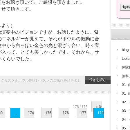
奏をお聴き頂いて、ご感想を頂きました。
させて頂きます。
んより）
の演奏中のビジョンですが、お話したように、紫
のエネルギーが見えて、それがボウルの振動に合
途中から白っぽい金色の光と混ざり合い、時々宝
blog
が入って、とても美しかったです。それから、サ
いくらいでした。
topic
体験
無料
続きを読む
|
クリスタルボウル体験レッスンのご感想を頂きまし
01
01
02
178 / 178
« 先
03
30
...
174
175
176
177
178
04
05