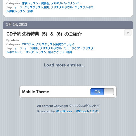
Categories:
体験レッスン・演奏会
,
メルマガバックナンバー
Tags:
オーラ
,
クリスタリスト麻実
,
クリスタルボウル
,
クリスタルボウ
ル体験レッスン
,
京都
1月 14, 2013
CD予約 先行特典（5）＆（6）のご紹介
By
admin
Categories:
CDコラム
,
クリスタリスト麻実のエッセイ
Tags:
オーラ
,
オーラ撮影
,
クリスタルボウル
,
ミュージケア・クリスタ
ルボウル・ヒーリング
,
レッスン
,
割引チケット
,
特典
Load more entries...
Mobile Theme
All content Copyright クリスタルボウルナビ
Powered by
WordPress
+
WPtouch 1.9.41