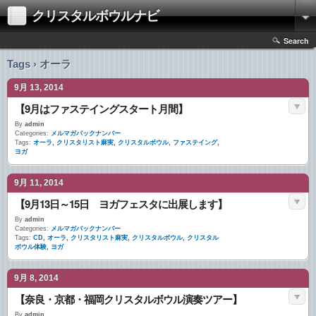
クリスタルボウルナビ
Search
Tags › オーラ
9月 13, 2014
【9月はファステイングスタート月間】
By
admin
Categories:
メルマガバックナンバー
Tags:
オーラ
,
クリスタリスト麻実
,
クリスタルボウル
,
ファステイング
,
ヨガ
9月 11, 2014
【9月13日～15日 ヨガフェスタに出展します】
By
admin
Categories:
メルマガバックナンバー
Tags:
CD
,
オーラ
,
クリスタリスト麻実
,
クリスタルボウル
,
クリスタル
ボウル体験
,
ヨガ
9月 8, 2014
【奈良・京都・福岡クリスタルボウル演奏ツアー】
By
admin